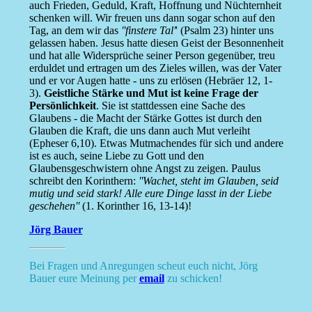
auch Frieden, Geduld, Kraft, Hoffnung und Nüchternheit
schenken will. Wir freuen uns dann sogar schon auf den
Tag, an dem wir das
''finstere Tal'
' (Psalm 23) hinter uns
gelassen haben. Jesus hatte diesen Geist der Besonnenheit
und hat alle Widersprüche seiner Person gegenüber, treu
erduldet und ertragen um des Zieles willen, was der Vater
und er vor Augen hatte - uns zu erlösen (Hebräer 12, 1-
3).
Geistliche Stärke und Mut ist keine Frage der
Persönlichkeit
. Sie ist stattdessen eine Sache des
Glaubens - die Macht der Stärke Gottes ist durch den
Glauben die Kraft, die uns dann auch Mut verleiht
(Epheser 6,10). Etwas Mutmachendes für sich und andere
ist es auch, seine Liebe zu Gott und den
Glaubensgeschwistern ohne Angst zu zeigen. Paulus
schreibt den Korinthern:
''Wachet, steht im Glauben, seid
mutig und seid stark! Alle eure Dinge lasst in der Liebe
geschehen''
(1. Korinther 16, 13-14)!
Jörg Bauer
Bei Fragen und Anregungen scheut euch nicht, Jörg
Bauer eure Meinung per
email
zu schicken!