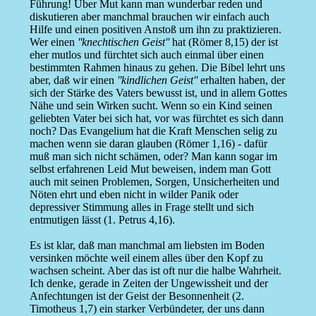
Führung! Über Mut kann man wunderbar reden und
diskutieren aber manchmal brauchen wir einfach auch
Hilfe und einen positiven Anstoß um ihn zu praktizieren.
Wer einen
''knechtischen Geist''
hat (Römer 8,15) der ist
eher mutlos und fürchtet sich auch einmal über einen
bestimmten Rahmen hinaus zu gehen. Die Bibel lehrt uns
aber, daß wir einen
''kindlichen Geist''
erhalten haben, der
sich der Stärke des Vaters bewusst ist, und in allem Gottes
Nähe und sein Wirken sucht. Wenn so ein Kind seinen
geliebten Vater bei sich hat, vor was fürchtet es sich dann
noch? Das Evangelium hat die Kraft Menschen selig zu
machen wenn sie daran glauben (Römer 1,16) - dafür
muß man sich nicht schämen, oder? Man kann sogar im
selbst erfahrenen Leid Mut beweisen, indem man Gott
auch mit seinen Problemen, Sorgen, Unsicherheiten und
Nöten ehrt und eben nicht in wilder Panik oder
depressiver Stimmung alles in Frage stellt und sich
entmutigen lässt (1. Petrus 4,16).
Es ist klar, daß man manchmal am liebsten im Boden
versinken möchte weil einem alles über den Kopf zu
wachsen scheint. Aber das ist oft nur die halbe Wahrheit.
Ich denke, gerade in Zeiten der Ungewissheit und der
Anfechtungen ist der Geist der Besonnenheit (2.
Timotheus 1,7) ein starker Verbündeter, der uns dann