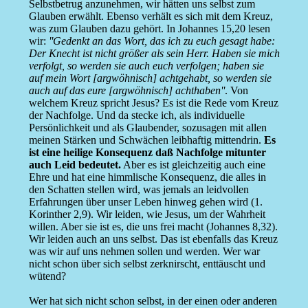
Selbstbetrug anzunehmen, wir hätten uns selbst zum
Glauben erwählt. Ebenso verhält es sich mit dem Kreuz,
was zum Glauben dazu gehört. In Johannes 15,20 lesen
wir:
''Gedenkt an das Wort, das ich zu euch gesagt habe:
Der Knecht ist nicht größer als sein Herr. Haben sie mich
verfolgt, so werden sie auch euch verfolgen; haben sie
auf mein Wort [argwöhnisch] achtgehabt, so werden sie
auch auf das eure [argwöhnisch] achthaben''
. Von
welchem Kreuz spricht Jesus? Es ist die Rede vom Kreuz
der Nachfolge. Und da stecke ich, als individuelle
Persönlichkeit und als Glaubender, sozusagen mit allen
meinen Stärken und Schwächen leibhaftig mittendrin.
Es
ist eine heilige Konsequenz daß Nachfolge mitunter
auch Leid bedeutet.
Aber es ist gleichzeitig auch eine
Ehre und hat eine himmlische Konsequenz, die alles in
den Schatten stellen wird, was jemals an leidvollen
Erfahrungen über unser Leben hinweg gehen wird (1.
Korinther 2,9). Wir leiden, wie Jesus, um der Wahrheit
willen. Aber sie ist es, die uns frei macht (Johannes 8,32).
Wir leiden auch an uns selbst. Das ist ebenfalls das Kreuz
was wir auf uns nehmen sollen und werden. Wer war
nicht schon über sich selbst zerknirscht, enttäuscht und
wütend?
Wer hat sich nicht schon selbst, in der einen oder anderen