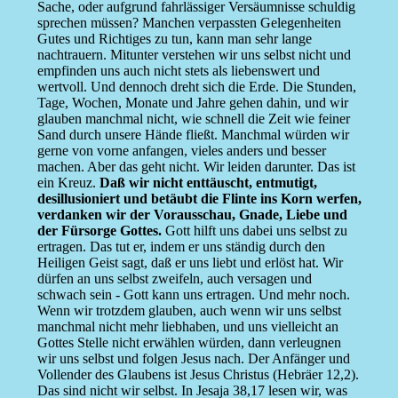
Sache, oder aufgrund fahrlässiger Versäumnisse schuldig
sprechen müssen? Manchen verpassten Gelegenheiten
Gutes und Richtiges zu tun, kann man sehr lange
nachtrauern. Mitunter verstehen wir uns selbst nicht und
empfinden uns auch nicht stets als liebenswert und
wertvoll. Und dennoch dreht sich die Erde. Die Stunden,
Tage, Wochen, Monate und Jahre gehen dahin, und wir
glauben manchmal nicht, wie schnell die Zeit wie feiner
Sand durch unsere Hände fließt. Manchmal würden wir
gerne von vorne anfangen, vieles anders und besser
machen. Aber das geht nicht. Wir leiden darunter. Das ist
ein Kreuz.
Daß wir nicht enttäuscht, entmutigt,
desillusioniert und betäubt die Flinte ins Korn werfen,
verdanken wir der Vorausschau, Gnade, Liebe und
der Fürsorge Gottes.
Gott hilft uns dabei uns selbst zu
ertragen. Das tut er, indem er uns ständig durch den
Heiligen Geist sagt, daß er uns liebt und erlöst hat. Wir
dürfen an uns selbst zweifeln, auch versagen und
schwach sein - Gott kann uns ertragen. Und mehr noch.
Wenn wir trotzdem glauben, auch wenn wir uns selbst
manchmal nicht mehr liebhaben, und uns vielleicht an
Gottes Stelle nicht erwählen würden, dann verleugnen
wir uns selbst und folgen Jesus nach. Der Anfänger und
Vollender des Glaubens ist Jesus Christus (Hebräer 12,2).
Das sind nicht wir selbst. In Jesaja 38,17 lesen wir, was