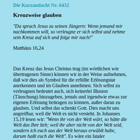
Die Kurzandacht Nr. 6432
Kreuzweise glauben
''Da sprach Jesus zu seinen Jüngern: Wenn jemand mir
nachkommen will, so verleugne er sich selbst und nehme
sein Kreuz auf sich und folge mir nach!''
Matthäus 16,24
Das Kreuz das Jesus Christus trug (im wörtlichen wie
übertragenen Sinne) können wir in der Weise aufnehmen,
daß wir dies als Symbol für die erfüllte Erlösungstat
anerkennen und im Glauben annehmen. Sich selbst zu
verleugnen bedeutet auch, sich keinerlei Illusion
(Täuschung) hinzugeben, jemals und irgendwie etwas zur
eigenen Erlösung beitragen zu können, außer daran zu
glauben. Und selbst das schenkt Gott. Dies macht uns
angreifbar, weil die Welt es nicht versteht. In Johannes
15,19 lesen wir:
''Wenn ihr von der Welt wärt, so hätte die
Welt das Ihre lieb; weil ihr aber nicht von der Welt seid,
sondern ich euch aus der Welt heraus erwählt habe,
darum haßt euch die Welt''
. Es wäre ein fataler