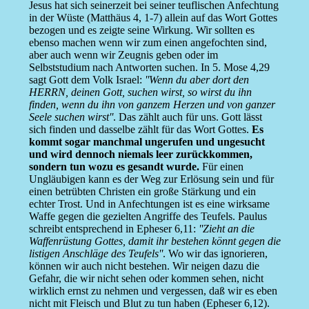
Jesus hat sich seinerzeit bei seiner teuflischen Anfechtung
in der Wüste (Matthäus 4, 1-7) allein auf das Wort Gottes
bezogen und es zeigte seine Wirkung. Wir sollten es
ebenso machen wenn wir zum einen angefochten sind,
aber auch wenn wir Zeugnis geben oder im
Selbststudium nach Antworten suchen. In 5. Mose 4,29
sagt Gott dem Volk Israel:
''Wenn du aber dort den
HERRN, deinen Gott, suchen wirst, so wirst du ihn
finden, wenn du ihn von ganzem Herzen und von ganzer
Seele suchen wirst''
. Das zählt auch für uns. Gott lässt
sich finden und dasselbe zählt für das Wort Gottes.
Es
kommt sogar manchmal ungerufen und ungesucht
und wird dennoch niemals leer zurückkommen,
sondern tun wozu es gesandt wurde.
Für einen
Ungläubigen kann es der Weg zur Erlösung sein und für
einen betrübten Christen ein große Stärkung und ein
echter Trost. Und in Anfechtungen ist es eine wirksame
Waffe gegen die gezielten Angriffe des Teufels. Paulus
schreibt entsprechend in Epheser 6,11:
''Zieht an die
Waffenrüstung Gottes, damit ihr bestehen könnt gegen die
listigen Anschläge des Teufels''
. Wo wir das ignorieren,
können wir auch nicht bestehen. Wir neigen dazu die
Gefahr, die wir nicht sehen oder kommen sehen, nicht
wirklich ernst zu nehmen und vergessen, daß wir es eben
nicht mit Fleisch und Blut zu tun haben (Epheser 6,12).