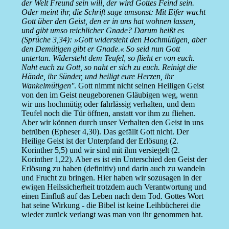
der Welt Freund sein will, der wird Gottes Feind sein.
Oder meint ihr, die Schrift sage umsonst: Mit Eifer wacht
Gott über den Geist, den er in uns hat wohnen lassen,
und gibt umso reichlicher Gnade? Darum heißt es
(Sprüche 3,34): »Gott widersteht den Hochmütigen, aber
den Demütigen gibt er Gnade.« So seid nun Gott
untertan. Widersteht dem Teufel, so flieht er von euch.
Naht euch zu Gott, so naht er sich zu euch. Reinigt die
Hände, ihr Sünder, und heiligt eure Herzen, ihr
Wankelmütigen''
. Gott nimmt nicht seinen Heiligen Geist
von den im Geist neugeborenen Gläubigen weg, wenn
wir uns hochmütig oder fahrlässig verhalten, und dem
Teufel noch die Tür öffnen, anstatt vor ihm zu fliehen.
Aber wir können durch unser Verhalten den Geist in uns
betrüben (Epheser 4,30). Das gefällt Gott nicht. Der
Heilige Geist ist der Unterpfand der Erlösung (2.
Korinther 5,5) und wir sind mit ihm versiegelt (2.
Korinther 1,22). Aber es ist ein Unterschied den Geist der
Erlösung zu haben (definitiv) und darin auch zu wandeln
und Frucht zu bringen. Hier haben wir sozusagen in der
ewigen Heilssicherheit trotzdem auch Verantwortung und
einen Einfluß auf das Leben nach dem Tod. Gottes Wort
hat seine Wirkung - die Bibel ist keine Leihbücherei die
wieder zurück verlangt was man von ihr genommen hat.