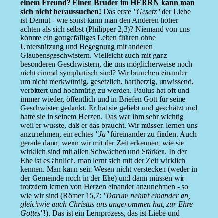
einem Freund? Einen Bruder im HERRN kann man
sich nicht heraussuchen!
Das erste
''Gesetz''
der Liebe
ist Demut - wie sonst kann man den Anderen höher
achten als sich selbst (Philipper 2,3)? Niemand von uns
könnte ein gottgefälliges Leben führen ohne
Unterstützung und Begegnung mit anderen
Glaubensgeschwistern. Vielleicht auch mit ganz
besonderen Geschwistern, die uns möglicherweise noch
nicht einmal symphatisch sind? Wir brauchen einander
um nicht merkwürdig, gesetzlich, hartherzig, unwissend,
verbittert und hochmütig zu werden. Paulus hat oft und
immer wieder, öffentlich und in Briefen Gott für seine
Geschwister gedankt. Er hat sie geliebt und geschätzt und
hatte sie in seinem Herzen. Das war ihm sehr wichtig
weil er wusste, daß er das braucht. Wir müssen lernen uns
anzunehmen, ein echtes
''Ja''
füreinander zu finden. Auch
gerade dann, wenn wir mit der Zeit erkennen, wie sie
wirklich sind mit allen Schwächen und Stärken. In der
Ehe ist es ähnlich, man lernt sich mit der Zeit wirklich
kennen. Man kann sein Wesen nicht verstecken (weder in
der Gemeinde noch in der Ehe) und dann müssen wir
trotzdem lernen von Herzen einander anzunehmen - so
wie wir sind (Römer 15,7:
''Darum nehmt einander an,
gleichwie auch Christus uns angenommen hat, zur Ehre
Gottes''
!). Das ist ein Lernprozess, das ist Liebe und