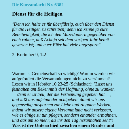
Die Kurzandacht Nr. 6382
Dienst für die Heiligen
''Denn ich halte es für überflüssig, euch über den Dienst
für die Heiligen zu schreiben; denn ich kenne ja eure
Bereitwilligkeit, die ich den Mazedoniern gegenüber von
euch rühme, daß Achaja seit dem vorigen Jahr bereit
gewesen ist; und euer Eifer hat viele angesporn''.
2. Korinther 9, 1-2
Warum ist Gemeinschaft so wichtig? Warum werden wir
aufgefordert die Versammlungen nicht zu versäumen?
Lesen wir in Hebräer 10,23-25 (Schlachter):
''Lasst uns
festhalten am Bekenntnis der Hoffnung, ohne zu wanken
— denn er ist treu, der die Verheißung gegeben hat —,
und laßt uns aufeinander achtgeben, damit wir uns
gegenseitig anspornen zur Liebe und zu guten Werken,
indem wir unsere eigene Versammlung nicht verlassen,
wie es einige zu tun pflegen, sondern einander ermahnen,
und das um so mehr, als ihr den Tag herannahen seht''
!
Was ist der Unterschied zwischen einem Bruder und