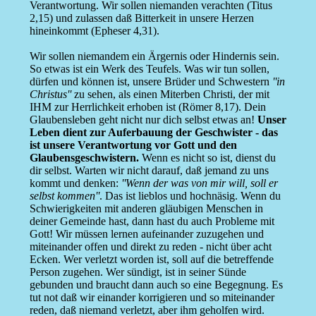
Verantwortung. Wir sollen niemanden verachten (Titus
2,15) und zulassen daß Bitterkeit in unsere Herzen
hineinkommt (Epheser 4,31).
Wir sollen niemandem ein Ärgernis oder Hindernis sein.
So etwas ist ein Werk des Teufels. Was wir tun sollen,
dürfen und können ist, unsere Brüder und Schwestern
''in
Christus''
zu sehen, als einen Miterben Christi, der mit
IHM zur Herrlichkeit erhoben ist (Römer 8,17). Dein
Glaubensleben geht nicht nur dich selbst etwas an!
Unser
Leben dient zur Auferbauung der Geschwister - das
ist unsere Verantwortung vor Gott und den
Glaubensgeschwistern.
Wenn es nicht so ist, dienst du
dir selbst. Warten wir nicht darauf, daß jemand zu uns
kommt und denken:
''Wenn der was von mir will, soll er
selbst kommen''
. Das ist lieblos und hochnäsig. Wenn du
Schwierigkeiten mit anderen gläubigen Menschen in
deiner Gemeinde hast, dann hast du auch Probleme mit
Gott! Wir müssen lernen aufeinander zuzugehen und
miteinander offen und direkt zu reden - nicht über acht
Ecken. Wer verletzt worden ist, soll auf die betreffende
Person zugehen. Wer sündigt, ist in seiner Sünde
gebunden und braucht dann auch so eine Begegnung. Es
tut not daß wir einander korrigieren und so miteinander
reden, daß niemand verletzt, aber ihm geholfen wird.