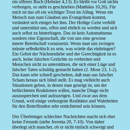
ein offenes Buch (Hebräer 4,13). Es bleibt vor Gott nichts
verborgen, so steht es geschrieben (Matthäus 10,26). Für
mich ist das oft ein wichtiger Trost im Alltag. Wenn ein
Mensch nun zum Glauben ans Evangelium kommt,
verändert sich einiges bei ihm. Der Heilige Geist verhilft
und unterstützt uns, offen und ehrlich zu werden und sich
auch selbst zu hinterfragen. Das ist kein Automatismus
sondern eine Eigenschaft, die von uns eine gewisse
innere Bereitschaft voraussetzt. Wenn man uns zwingen
müsste selbstkritisch zu sein, was würde das einbringen?
Ein Gebot der Nächstenliebe und der Gerechtigkeit ist es
auch, keine falschen Gerüchte zu verbreiten und
Menschen nicht zu unterstützen, die sich einer Lüge und
falscher Taten schuldig gemacht haben (2. Mose 23, 1-2).
Das kann sehr schnell geschehen, daß man aus falscher
Scham heraus sich blind stellt. Es mag vielleicht auch
Situationen geben, in denen man geneigt ist, um der
befürchteten Reaktionen willen, manche Dinge nicht
auszusprechen und aufzuzeigen. Und zwar aus dem
Grund, weil einige verborgene Realitäten und Wahrheiten
für den Betreffenden sehr ernüchternd sein können.
Der Überbringer schlechter Nachrichten macht sich eher
keine Freunde (siehe Jeremia 20, 7-10). Von daher
überlegt sich mancher, ob er nicht einfach schweigt und