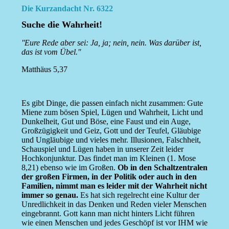
Die Kurzandacht Nr. 6322
Suche die Wahrheit!
''Eure Rede aber sei: Ja, ja; nein, nein. Was darüber ist,
das ist vom Übel.''
Matthäus 5,37
Es gibt Dinge, die passen einfach nicht zusammen: Gute
Miene zum bösen Spiel, Lügen und Wahrheit, Licht und
Dunkelheit, Gut und Böse, eine Faust und ein Auge,
Großzügigkeit und Geiz, Gott und der Teufel, Gläubige
und Ungläubige und vieles mehr. Illusionen, Falschheit,
Schauspiel und Lügen haben in unserer Zeit leider
Hochkonjunktur. Das findet man im Kleinen (1. Mose
8,21) ebenso wie im Großen.
Ob in den Schaltzentralen
der großen Firmen, in der Politik oder auch in den
Familien, nimmt man es leider mit der Wahrheit nicht
immer so genau.
Es hat sich regelrecht eine Kultur der
Unredlichkeit in das Denken und Reden vieler Menschen
eingebrannt. Gott kann man nicht hinters Licht führen
wie einen Menschen und jedes Geschöpf ist vor IHM wie