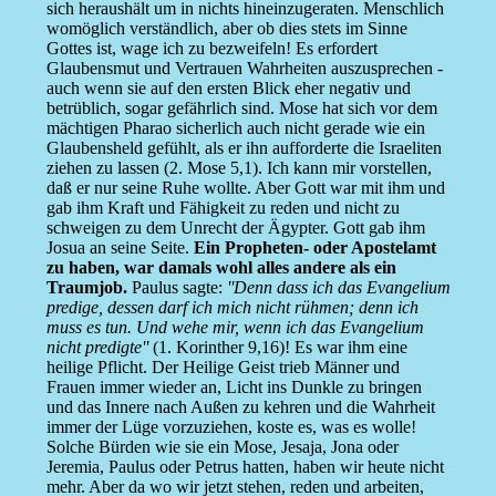
sich heraushält um in nichts hineinzugeraten. Menschlich
womöglich verständlich, aber ob dies stets im Sinne
Gottes ist, wage ich zu bezweifeln! Es erfordert
Glaubensmut und Vertrauen Wahrheiten auszusprechen -
auch wenn sie auf den ersten Blick eher negativ und
betrüblich, sogar gefährlich sind. Mose hat sich vor dem
mächtigen Pharao sicherlich auch nicht gerade wie ein
Glaubensheld gefühlt, als er ihn aufforderte die Israeliten
ziehen zu lassen (2. Mose 5,1). Ich kann mir vorstellen,
daß er nur seine Ruhe wollte. Aber Gott war mit ihm und
gab ihm Kraft und Fähigkeit zu reden und nicht zu
schweigen zu dem Unrecht der Ägypter. Gott gab ihm
Josua an seine Seite.
Ein Propheten- oder Apostelamt
zu haben, war damals wohl alles andere als ein
Traumjob.
Paulus sagte:
''Denn dass ich das Evangelium
predige, dessen darf ich mich nicht rühmen; denn ich
muss es tun. Und wehe mir, wenn ich das Evangelium
nicht predigte''
(1. Korinther 9,16)! Es war ihm eine
heilige Pflicht. Der Heilige Geist trieb Männer und
Frauen immer wieder an, Licht ins Dunkle zu bringen
und das Innere nach Außen zu kehren und die Wahrheit
immer der Lüge vorzuziehen, koste es, was es wolle!
Solche Bürden wie sie ein Mose, Jesaja, Jona oder
Jeremia, Paulus oder Petrus hatten, haben wir heute nicht
mehr. Aber da wo wir jetzt stehen, reden und arbeiten,