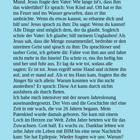
Mund. Jesus fragte den Vater: Wie lange ist's, dass ihm
das widerfährt? Er sprach: Von Kind auf. Oft hat er ihn
ins Feuer und ins Wasser geworfen, dass er ihn
umbrächte. Wenn du etwas kannst, so erbarme dich und
hilf uns! Jesus sprach zu ihm: Du sagst: Wenn du kannst!
Alle Dinge sind möglich dem, der da glaubt. Sogleich
schrie der Vater: Ich glaube; hilf meinem Unglauben! Als
Jesus sah, dass die Menge zusammenlief, bedrohte er den
unreinen Geist und sprach zu ihm: Du sprachloser und
tauber Geist, ich gebiete dir: Fahre von ihm aus und fahre
nicht mehr in ihn hinein! Da schrie er, riss ihn heftig hin
und her und fuhr aus. Er lag da wie tot, sodass alle
sagten: Er ist tot. Jesus ergriff seine Hand und richtete ihn
auf, und er stand auf. Als er ins Haus kam, fragten ihn die
Jünger für sich allein: Warum konnten wir ihn nicht
austreiben? Er sprach: Diese Art kann durch nichts
ausfahren als durch Beten.
Ich habe mich intensiver mit der neuen Jahreslosung
auseinandergesetzt. Der Vers und die Geschichte rief eine
Zeit in mir wach, die vor 26 Jahren begann. Mein
Patenkind wurde damals geboren. Sie kam mit einem
Loch im Herzen zur Welt. Zehn Jahre beteten wir für das
Zuwachsen. Gott half. Es wuchs zu. Dankbar lebten wir
zehn Jahre ein Leben mit IHM bis eine neue Nachricht
kam: Sie hat Epilepsie. Wieder fragten wir uns: Warum?