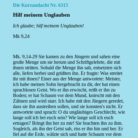
Die Kurzandacht Nr. 6315
Hilf meinem Unglauben
Ich glaube; hilf meinem Unglauben!
Mk 9,24
Mk. 9,14-29 Sie kamen zu den Jüngern und sahen eine
große Menge um sie herum und Schriftgelehrte, die mit
ihnen stritten. Sobald die Menge ihn sah, entsetzten sich
alle, liefen herbei und grüßten ihn. Er fragte: Was streitet
ihr mit ihnen? Einer aus der Menge antwortete: Meister,
ich habe meinen Sohn hergebracht zu dir, der hat einen
sprachlosen Geist. Wo er ihn erwischt, reißt er ihn zu
Boden; er hat Schaum vor dem Mund, knirscht mit den
Zähnen und wird starr. Ich habe mit den Jüngern geredet,
dass sie ihn austreiben sollen, und sie konnten's nicht. Er
antwortete und sprach: O du ungläubiges Geschlecht, wie
lange soll ich bei euch sein? Wie lange soll ich euch
ertragen? Bringt ihn her zu mir! Sie brachten ihn zu ihm.
Sogleich, als ihn der Geist sah, riss er ihn hin und her. Er
fiel auf die Erde, wälzte sich und hatte Schaum vor dem