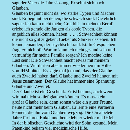
sagt der Vater die Jahreslosung. Er sehnt sich nach
Glauben.
Glauben beginnt nicht da, wo starke Typen und Macher
sind. Er beginnt bei denen, die schwach sind. Die ehrlich
sagen: Ich kann nicht mehr, Gott hilf. In meinem Beruf
erlebe ich gerade die Jungen als coole Typen, die
angeblich alles können, haben, ….., Schwachheit können
die nicht so gut zugeben. Lieber als Starker dastehen. Ich
kenne jemanden, der psychisch krank ist. In Gesprächen
fragt er mich oft: Warum kann ich nicht gesund sein und
vernünftig für meine Familie sorgen? Ich möchte keine
Last sein! Die Schwachheit macht etwas mit meinem
Glauben. Wir dürfen aber immer wieder neu um Hilfe
von IHM bitten. Es sagte mal jemand, dass der Glaube
auch Zweifel haben darf. Glaube und Zweifel hängen mit
Jesus zusammen. Der Glaube hat immer eine Spannung:
Glaube und Zweifel.
Der Glaube ist ein Geschenk. Er ist bei uns, auch wenn
wir mal nicht so tief glauben können. Es muss kein
großer Glaube sein, denn sonnst wäre ein guter Freund
heute nicht mehr beim Glauben. Er lernte eine Partnerin
kennen, die ihn vom Glauben wegzog. Die Oma betete
Jahre für ihren Enkel und heute lebt er wieder mit IHM.
In der biblischen Geschichte wird der Sohn gesund. Mein
Patenkind bekam viel medizinische Hilfe,