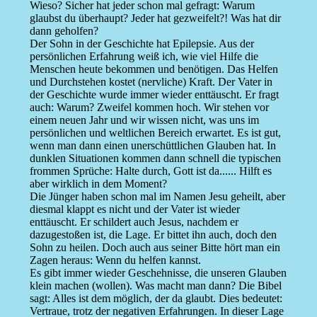
Wieso? Sicher hat jeder schon mal gefragt: Warum
glaubst du überhaupt? Jeder hat gezweifelt?! Was hat dir
dann geholfen?
Der Sohn in der Geschichte hat Epilepsie. Aus der
persönlichen Erfahrung weiß ich, wie viel Hilfe die
Menschen heute bekommen und benötigen. Das Helfen
und Durchstehen kostet (nervliche) Kraft. Der Vater in
der Geschichte wurde immer wieder enttäuscht. Er fragt
auch: Warum? Zweifel kommen hoch. Wir stehen vor
einem neuen Jahr und wir wissen nicht, was uns im
persönlichen und weltlichen Bereich erwartet. Es ist gut,
wenn man dann einen unerschüttlichen Glauben hat. In
dunklen Situationen kommen dann schnell die typischen
frommen Sprüche: Halte durch, Gott ist da...... Hilft es
aber wirklich in dem Moment?
Die Jünger haben schon mal im Namen Jesu geheilt, aber
diesmal klappt es nicht und der Vater ist wieder
enttäuscht. Er schildert auch Jesus, nachdem er
dazugestoßen ist, die Lage. Er bittet ihn auch, doch den
Sohn zu heilen. Doch auch aus seiner Bitte hört man ein
Zagen heraus: Wenn du helfen kannst.
Es gibt immer wieder Geschehnisse, die unseren Glauben
klein machen (wollen). Was macht man dann? Die Bibel
sagt: Alles ist dem möglich, der da glaubt. Dies bedeutet:
Vertraue, trotz der negativen Erfahrungen. In dieser Lage