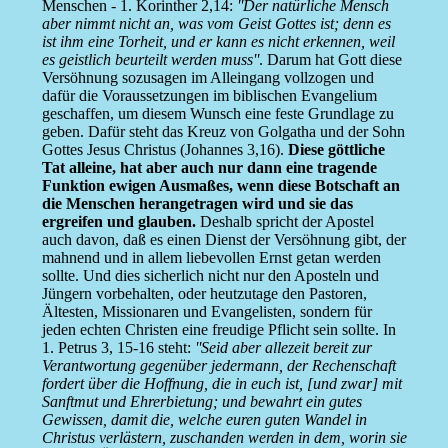
Menschen - 1. Korinther 2,14:
''Der natürliche Mensch
aber nimmt nicht an, was vom Geist Gottes ist; denn es
ist ihm eine Torheit, und er kann es nicht erkennen, weil
es geistlich beurteilt werden muss''
. Darum hat Gott diese
Versöhnung sozusagen im Alleingang vollzogen und
dafür die Voraussetzungen im biblischen Evangelium
geschaffen, um diesem Wunsch eine feste Grundlage zu
geben. Dafür steht das Kreuz von Golgatha und der Sohn
Gottes Jesus Christus (Johannes 3,16).
Diese göttliche
Tat alleine, hat aber auch nur dann eine tragende
Funktion ewigen Ausmaßes, wenn diese Botschaft an
die Menschen herangetragen wird und sie das
ergreifen und glauben.
Deshalb spricht der Apostel
auch davon, daß es einen Dienst der Versöhnung gibt, der
mahnend und in allem liebevollen Ernst getan werden
sollte. Und dies sicherlich nicht nur den Aposteln und
Jüngern vorbehalten, oder heutzutage den Pastoren,
Ältesten, Missionaren und Evangelisten, sondern für
jeden echten Christen eine freudige Pflicht sein sollte. In
1. Petrus 3, 15-16 steht:
''Seid aber allezeit bereit zur
Verantwortung gegenüber jedermann, der Rechenschaft
fordert über die Hoffnung, die in euch ist, [und zwar] mit
Sanftmut und Ehrerbietung; und bewahrt ein gutes
Gewissen, damit die, welche euren guten Wandel in
Christus verlästern, zuschanden werden in dem, worin sie