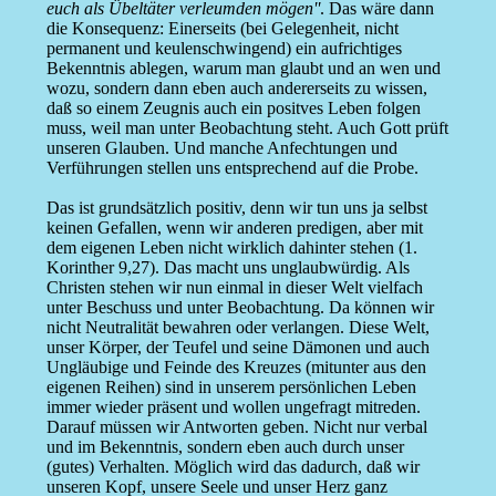
euch als Übeltäter verleumden mögen''
. Das wäre dann
die Konsequenz: Einerseits (bei Gelegenheit, nicht
permanent und keulenschwingend) ein aufrichtiges
Bekenntnis ablegen, warum man glaubt und an wen und
wozu, sondern dann eben auch andererseits zu wissen,
daß so einem Zeugnis auch ein positves Leben folgen
muss, weil man unter Beobachtung steht. Auch Gott prüft
unseren Glauben. Und manche Anfechtungen und
Verführungen stellen uns entsprechend auf die Probe.
Das ist grundsätzlich positiv, denn wir tun uns ja selbst
keinen Gefallen, wenn wir anderen predigen, aber mit
dem eigenen Leben nicht wirklich dahinter stehen (1.
Korinther 9,27). Das macht uns unglaubwürdig. Als
Christen stehen wir nun einmal in dieser Welt vielfach
unter Beschuss und unter Beobachtung. Da können wir
nicht Neutralität bewahren oder verlangen. Diese Welt,
unser Körper, der Teufel und seine Dämonen und auch
Ungläubige und Feinde des Kreuzes (mitunter aus den
eigenen Reihen) sind in unserem persönlichen Leben
immer wieder präsent und wollen ungefragt mitreden.
Darauf müssen wir Antworten geben. Nicht nur verbal
und im Bekenntnis, sondern eben auch durch unser
(gutes) Verhalten. Möglich wird das dadurch, daß wir
unseren Kopf, unsere Seele und unser Herz ganz