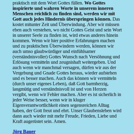
praktisch mit dem Wort Gottes füllen.
Wo Gottes
inspirierte und wahren Worte in unserem inneren
Menschen reichlich zu finden sind, werden wir mit
Gott auch jedes Hindernis überspringen können.
Das
kostet mitunter Zeit und Überwindung. Aber wir müssen
eben auch verstehen, wo nicht Gottes Geist und sein Wort
in unserer Seele zu finden ist, wird etwas anderes hinein
kommen. Wenn wir hier positive Erfahrungen machen
und zu praktischen Überwindern werden, können wir
auch umso glaubwürdiger und einfühlsamer
(verständnisvoller) Gottes Wunsch nach Versöhnung und
Erlösung vermitteln und zeugnishaft weitergeben. Und
auch wenn wir manchmal versagen, dürfen wir aus der
Vergebung und Gnade Gottes heraus, wieder aufstehen
und es besser machen. Auch das können wir vermitteln
(durch unser eigenes Leben), daß Gott barmherzig,
langmütig und verständnisvoll ist und von Herzen
vergibt, wenn wir Fehler machen. Aber es ist sicherlich in
jeder Weise besser, wenn wir in kluger
Eigenverantwortlichkeit einen segensreichen Alltag
haben, der Gott freut und ehrt. Unser Glaubensleben wird
dann auch wieder mit mehr Freude, Frieden, Liebe und
Kraft augerüstet sein. Amen.
Jörg Bauer