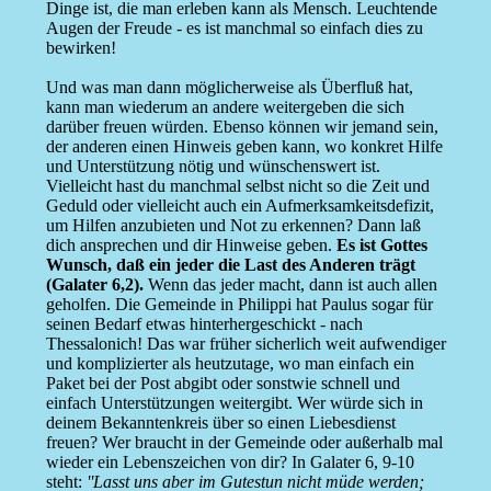
Dinge ist, die man erleben kann als Mensch. Leuchtende
Augen der Freude - es ist manchmal so einfach dies zu
bewirken!
Und was man dann möglicherweise als Überfluß hat,
kann man wiederum an andere weitergeben die sich
darüber freuen würden. Ebenso können wir jemand sein,
der anderen einen Hinweis geben kann, wo konkret Hilfe
und Unterstützung nötig und wünschenswert ist.
Vielleicht hast du manchmal selbst nicht so die Zeit und
Geduld oder vielleicht auch ein Aufmerksamkeitsdefizit,
um Hilfen anzubieten und Not zu erkennen? Dann laß
dich ansprechen und dir Hinweise geben.
Es ist Gottes
Wunsch, daß ein jeder die Last des Anderen trägt
(Galater 6,2).
Wenn das jeder macht, dann ist auch allen
geholfen. Die Gemeinde in Philippi hat Paulus sogar für
seinen Bedarf etwas hinterhergeschickt - nach
Thessalonich! Das war früher sicherlich weit aufwendiger
und komplizierter als heutzutage, wo man einfach ein
Paket bei der Post abgibt oder sonstwie schnell und
einfach Unterstützungen weitergibt. Wer würde sich in
deinem Bekanntenkreis über so einen Liebesdienst
freuen? Wer braucht in der Gemeinde oder außerhalb mal
wieder ein Lebenszeichen von dir? In Galater 6, 9-10
steht:
''Lasst uns aber im Gutestun nicht müde werden;