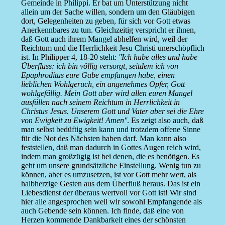
Gemeinde in Philippi. Er bat um Unterstützung nicht
allein um der Sache willen, sondern um den Gläubigen
dort, Gelegenheiten zu geben, für sich vor Gott etwas
Anerkennbares zu tun. Gleichzeitig verspricht er ihnen,
daß Gott auch ihrem Mangel abhelfen wird, weil der
Reichtum und die Herrlichkeit Jesu Christi unerschöpflich
ist. In Philipper 4, 18-20 steht:
''Ich habe alles und habe
Überfluss; ich bin völlig versorgt, seitdem ich von
Epaphroditus eure Gabe empfangen habe, einen
lieblichen Wohlgeruch, ein angenehmes Opfer, Gott
wohlgefällig. Mein Gott aber wird allen euren Mangel
ausfüllen nach seinem Reichtum in Herrlichkeit in
Christus Jesus. Unserem Gott und Vater aber sei die Ehre
von Ewigkeit zu Ewigkeit! Amen''
. Es zeigt also auch, daß
man selbst bedüftig sein kann und trotzdem offene Sinne
für die Not des Nächsten haben darf. Man kann also
feststellen, daß man dadurch in Gottes Augen reich wird,
indem man großzügig ist bei denen, die es benötigen. Es
geht um unsere grundsätzliche Einstellung. Wenig tun zu
können, aber es umzusetzen, ist vor Gott mehr wert, als
halbherzige Gesten aus dem Überfluß heraus. Das ist ein
Liebesdienst der überaus wertvoll vor Gott ist! Wir sind
hier alle angesprochen weil wir sowohl Empfangende als
auch Gebende sein können. Ich finde, daß eine von
Herzen kommende Dankbarkeit eines der schönsten