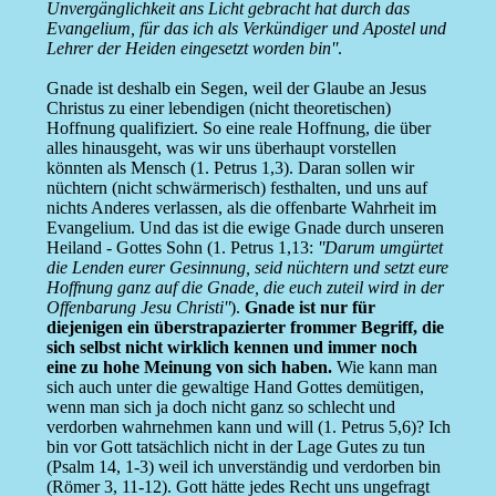
Unvergänglichkeit ans Licht gebracht hat durch das
Evangelium, für das ich als Verkündiger und Apostel und
Lehrer der Heiden eingesetzt worden bin''
.
Gnade ist deshalb ein Segen, weil der Glaube an Jesus
Christus zu einer lebendigen (nicht theoretischen)
Hoffnung qualifiziert. So eine reale Hoffnung, die über
alles hinausgeht, was wir uns überhaupt vorstellen
könnten als Mensch (1. Petrus 1,3). Daran sollen wir
nüchtern (nicht schwärmerisch) festhalten, und uns auf
nichts Anderes verlassen, als die offenbarte Wahrheit im
Evangelium. Und das ist die ewige Gnade durch unseren
Heiland - Gottes Sohn (1. Petrus 1,13:
''Darum umgürtet
die Lenden eurer Gesinnung, seid nüchtern und setzt eure
Hoffnung ganz auf die Gnade, die euch zuteil wird in der
Offenbarung Jesu Christi''
).
Gnade ist nur für
diejenigen ein überstrapazierter frommer Begriff, die
sich selbst nicht wirklich kennen und immer noch
eine zu hohe Meinung von sich haben.
Wie kann man
sich auch unter die gewaltige Hand Gottes demütigen,
wenn man sich ja doch nicht ganz so schlecht und
verdorben wahrnehmen kann und will (1. Petrus 5,6)? Ich
bin vor Gott tatsächlich nicht in der Lage Gutes zu tun
(Psalm 14, 1-3) weil ich unverständig und verdorben bin
(Römer 3, 11-12). Gott hätte jedes Recht uns ungefragt