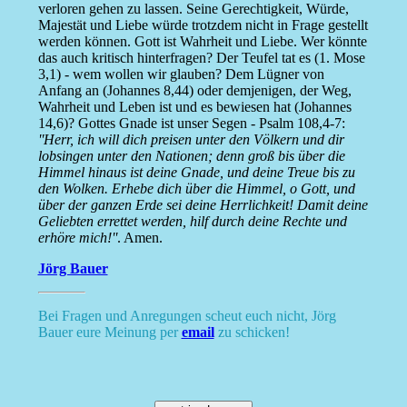
verloren gehen zu lassen. Seine Gerechtigkeit, Würde,
Majestät und Liebe würde trotzdem nicht in Frage gestellt
werden können. Gott ist Wahrheit und Liebe. Wer könnte
das auch kritisch hinterfragen? Der Teufel tat es (1. Mose
3,1) - wem wollen wir glauben? Dem Lügner von
Anfang an (Johannes 8,44) oder demjenigen, der Weg,
Wahrheit und Leben ist und es bewiesen hat (Johannes
14,6)? Gottes Gnade ist unser Segen - Psalm 108,4-7:
''Herr, ich will dich preisen unter den Völkern und dir
lobsingen unter den Nationen; denn groß bis über die
Himmel hinaus ist deine Gnade, und deine Treue bis zu
den Wolken. Erhebe dich über die Himmel, o Gott, und
über der ganzen Erde sei deine Herrlichkeit! Damit deine
Geliebten errettet werden, hilf durch deine Rechte und
erhöre mich!''
. Amen.
Jörg Bauer
Bei Fragen und Anregungen scheut euch nicht, Jörg
Bauer eure Meinung per
email
zu schicken!