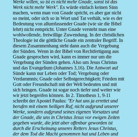
Werke willen, so ist es nicht mehr Gnade, sonst ist das
Werk nicht mehr Werk''
. Es würde einfach keinen Sinn
machen, wenn man von Gnade spricht, es aber gar nicht
so meint, oder sich so in Wort und Tat verhält, wie es der
Bedeutung von allumfassender Gnade (wie sie die Bibel
lehrt) nicht entspricht. Unter Gnade versteht man eine
wohlwollende, freiwillige Zuwendung. In der christlichen
Theologie ist die göttliche Gnade ein zentraler Begriff. In
diesem Zusammenhang steht dann auch die Vergebung
der Sünden. Wenn in der Bibel von Rechtfertigung aus
Gnade gesprochen wird, kann es immer nur um die
Vergebung der Sünden gehen. Also um Jesus Christus
und das Evangelium (Johannes 3,16). Die Antwort auf
Sünde kann nur Leben oder Tod; Vergebung oder
Verdammnis; Gnade oder Selbstgerechtigkeit; Frieden mit
Gott oder Freundschaft mit der Welt bedeuten und mit
sich bringen. Gnade ist sogar noch tiefer und weiter wie
wir jetzt begreifen können. In 2. Timotheus 1, 9-11
schreibt der Apostel Paulus:
''Er hat uns ja errettet und
berufen mit einem heiligen Ruf, nicht aufgrund unserer
Werke, sondern aufgrund seines eigenen Vorsatzes und
der Gnade, die uns in Christus Jesus vor ewigen Zeiten
gegeben wurde, die jetzt aber offenbar geworden ist
durch die Erscheinung unseres Retters Jesus Christus,
der dem Tod die Macht genommen hat und Leben und