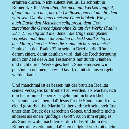
erfahren dürfen. Nicht zuletzt Paulus. Er schreibt in
Römer 4, 7-8:
''Dem aber, der nicht mit Werken umgeht,
glaubt aber an den, der die Gottlosen gerecht macht, dem
wird sein Glaube gerechnet zur Gerechtigkeit. Wie ja
auch David den Menschen selig preist, dem Gott
zurechnet die Gerechtigkeit ohne Zutun der Werke (Psalm
32,1-2): »Selig sind die, denen die Ungerechtigkeiten
vergeben und denen die Sünden bedeckt sind! Selig ist
der Mann, dem der Herr die Sünde nicht zurechnet!«''
.
Paulus hat den Psalm 32 in seinem Brief an die Römer
darum zitiert, damit deutlich wird, daß die Rechtfertigung
auch zur Zeit des Alten Testaments nur durch Glauben
und nicht durch Werke geschieht. Sünde müssen wir
persönlich nehmen, so wie David, damit sie uns vergeben
werden kann.
Und manchmal ist es besser, mit der brutalen Realität
seines Versagens konfrontiert zu werden, als wachsweich
durchs fromme Leben zu segeln und nicht wirklich
verstanden zu haben, daß Jesus für die Sünden am Kreuz
elend gestorben ist. Martin Luther zerbrach seinerzeit fast
unter dem Druck des gerechten Gottes, und suchte nichts
anderes als einen
''gnädigen Gott''
. Auch ihm erging es
als Sünder wohl, nachdem er durch das Studium des
Römerbriefes erkannte, daß Gerechtigkeit vor Gott allein