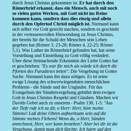
durch Jesus Christus gekommen ist.
Er hat durch den
Römerbrief erkannt, dass ein Mensch, auch mit noch
so vielen guten Werken, mit Gott nicht ins Reine
kommen kann, sondern dass dies einzig und allein
durch den Opfertod Christi möglich ist.
Niemand kann
sich selber vor Gott gerecht machen, sondern es geschieht
in der vertrauensvollen Hinwendung zu Jesus Christus,
der bereits für die Schuld der Menschen sein Leben
gegeben hat (Römer 3, 23-28; Römer 4, 22-25; Römer
5,1). Was Luther im Römerbrief gefunden hat, hat seine
Vorstellung und Einstellung zu Gott völlig verändert.
Über diese freimachende Erkenntnis der Liebe Gottes hat
er geschrieben:
''Es war für mich als würde ich durch die
Pforten des Paradieses treten''
. Die Vergebung ist Gottes
Sache. Niemand kann ihn dazu nötigen. Es ist seine
ewige Lösung des schwerwiegendsten menschlichen
Problems - die Sünde und der Unglaube. Für das
Evangelium der Sündenvergebung gebührt dem ewigen
Gott in Jesus Christus Respekt und Glauben. Machen wir
Davids Gebet auch zu unserem - Psalm 130, 1-5:
''Aus
der Tiefe rufe ich zu dir, o Herr: Herr, höre meine
Stimme! Laß deine Ohren aufmerksam sein auf die
Stimme meines Flehens! Wenn du, o Herr, Sünden
anrechnest, Herr, wer kann bestehen? Aber bei dir ist die
Vergebung, damit man dich fürchte. Ich harre auf den