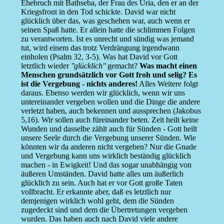
Ehebruch mit Bathseba, der Frau des Uria, den er an der
Kriegsfront in den Tod schickte. David war nicht
glücklich über das, was geschehen war, auch wenn er
seinen Spaß hatte. Er allein hatte die schlimmen Folgen
zu verantworten. Ist es unrecht und sündig was jemand
tut, wird einem das trotz Verdrängung irgendwann
einholen (Psalm 32, 3-5). Was hat David vor Gott
letztlich wieder
''glücklich''
gemacht?
Was macht einen
Menschen grundsätzlich vor Gott froh und selig? Es
ist die Vergebung - nichts anderes!
Alles Weitere folgt
daraus. Ebenso werden wir glücklich, wenn wir uns
untereinander vergeben wollen und die Dinge die andere
verletzt haben, auch bekennen und aussprechen (Jakobus
5,16). Wir sollen auch füreinander beten. Zeit heilt keine
Wunden und dasselbe zählt auch für Sünden - Gott heilt
unsere Seele durch die Vergebung unserer Sünden. Wie
könnten wir da anderen nicht vergeben? Nur die Gnade
und Vergebung kann uns wirklich beständig glücklich
machen - in Ewigkeit! Und das sogar unabhängig von
äußeren Umständen. David hatte alles um äußerlich
glücklich zu sein. Auch hat er vor Gott große Taten
vollbracht. Er erkannte aber, daß es letztlich nur
demjenigen wirklich wohl geht, dem die Sünden
zugedeckt sind und dem die Übertretungen vergeben
wurden. Das haben auch nach David viele andere