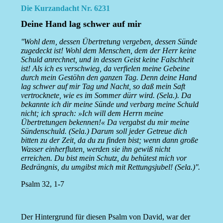
Die Kurzandacht Nr. 6231
Deine Hand lag schwer auf mir
''Wohl dem, dessen Übertretung vergeben, dessen Sünde
zugedeckt ist! Wohl dem Menschen, dem der Herr keine
Schuld anrechnet, und in dessen Geist keine Falschheit
ist! Als ich es verschwieg, da verfielen meine Gebeine
durch mein Gestöhn den ganzen Tag. Denn deine Hand
lag schwer auf mir Tag und Nacht, so daß mein Saft
vertrocknete, wie es im Sommer dürr wird. (Sela.). Da
bekannte ich dir meine Sünde und verbarg meine Schuld
nicht; ich sprach: »Ich will dem Herrn meine
Übertretungen bekennen!« Da vergabst du mir meine
Sündenschuld. (Sela.) Darum soll jeder Getreue dich
bitten zu der Zeit, da du zu finden bist; wenn dann große
Wasser einherfluten, werden sie ihn gewiß nicht
erreichen. Du bist mein Schutz, du behütest mich vor
Bedrängnis, du umgibst mich mit Rettungsjubel! (Sela.)''.
Psalm 32, 1-7
Der Hintergrund für diesen Psalm von David, war der