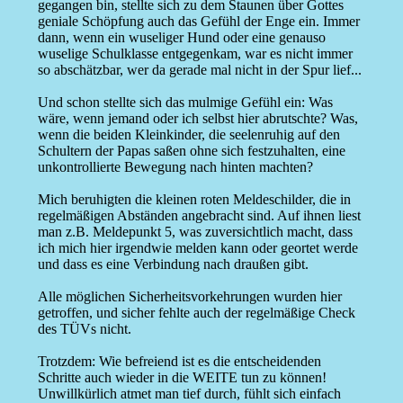
gegangen bin, stellte sich zu dem Staunen über Gottes
geniale Schöpfung auch das Gefühl der Enge ein. Immer
dann, wenn ein wuseliger Hund oder eine genauso
wuselige Schulklasse entgegenkam, war es nicht immer
so abschätzbar, wer da gerade mal nicht in der Spur lief...
Und schon stellte sich das mulmige Gefühl ein: Was
wäre, wenn jemand oder ich selbst hier abrutschte? Was,
wenn die beiden Kleinkinder, die seelenruhig auf den
Schultern der Papas saßen ohne sich festzuhalten, eine
unkontrollierte Bewegung nach hinten machten?
Mich beruhigten die kleinen roten Meldeschilder, die in
regelmäßigen Abständen angebracht sind. Auf ihnen liest
man z.B. Meldepunkt 5, was zuversichtlich macht, dass
ich mich hier irgendwie melden kann oder geortet werde
und dass es eine Verbindung nach draußen gibt.
Alle möglichen Sicherheitsvorkehrungen wurden hier
getroffen, und sicher fehlte auch der regelmäßige Check
des TÜVs nicht.
Trotzdem: Wie befreiend ist es die entscheidenden
Schritte auch wieder in die WEITE tun zu können!
Unwillkürlich atmet man tief durch, fühlt sich einfach