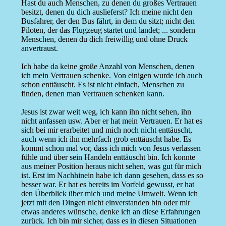
Hast du auch Menschen, zu denen du großes Vertrauen
besitzt, denen du dich auslieferst? Ich meine nicht den
Busfahrer, der den Bus fährt, in dem du sitzt; nicht den
Piloten, der das Flugzeug startet und landet; ... sondern
Menschen, denen du dich freiwillig und ohne Druck
anvertraust.
Ich habe da keine große Anzahl von Menschen, denen
ich mein Vertrauen schenke. Von einigen wurde ich auch
schon enttäuscht. Es ist nicht einfach, Menschen zu
finden, denen man Vertrauen schenken kann.
Jesus ist zwar weit weg, ich kann ihn nicht sehen, ihn
nicht anfassen usw. Aber er hat mein Vertrauen. Er hat es
sich bei mir erarbeitet und mich noch nicht enttäuscht,
auch wenn ich ihn mehrfach grob enttäuscht habe. Es
kommt schon mal vor, dass ich mich von Jesus verlassen
fühle und über sein Handeln enttäuscht bin. Ich konnte
aus meiner Position heraus nicht sehen, was gut für mich
ist. Erst im Nachhinein habe ich dann gesehen, dass es so
besser war. Er hat es bereits im Vorfeld gewusst, er hat
den Überblick über mich und meine Umwelt. Wenn ich
jetzt mit den Dingen nicht einverstanden bin oder mir
etwas anderes wünsche, denke ich an diese Erfahrungen
zurück. Ich bin mir sicher, dass es in diesen Situationen