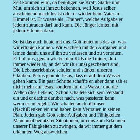
Zeit kommen wird, da benötigen sie Kraft, Stärke und
Mut, um sich zu ihm zu bekennen, weil Jesus selber
anscheinend machtlos ist oder er wieder beim Vater im
Himmel ist. Er wusste als „Trainer“, welche Aufgabe er
jedem zutrauen darf und kann. Die Jünger lernten mit
jedem Erlebnis dazu.
So ist das auch heute mit uns. Gott mutet uns das zu, was
wir ertragen können. Wir wachsen mit den Aufgaben und
lernen damit, uns auf ihn zu verlassen und zu vertrauen.
Er holt uns, genau wie bei den Kids die Trainer, dort
immer wieder ab, an der wir (für uns) gescheitert sind.
Die Lebenserlebnisse schulen und stärken unseren
Glauben. Petrus glaubte Jesus, dass er auf dem Wasser
gehen kann. Ein paar Schritte schaffte er, aber dann sah er
nicht mehr auf Jesus, sondern auf das Wasser und die
Wellen (des Lebens). Schon schaltete sich sein Verstand
ein und er dachte darüber nach, was passieren kann,
wenn er untergeht. Wir schalten auch oft unser
(Nach)Denken ein und haben kein Vertrauen in seinen
Plan. Jedem gab Gott seine Aufgaben und Fähigkeiten.
Manchmal benutzt er Situationen, um uns zum Erkennen
unserer Fähigkeiten zu zwingen, da wir immer gut dem
erkannten Weg ausweichen.