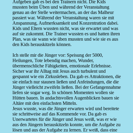
Aufgeben gab es bei den Trainern nicht. Die Kids
mussten beim Üben und während der Veranstaltung
genau an der Stelle weitermachen, an der das Malheur
passiert war. Während der Veranstaltung waren sie mit
Anspannung, Aufmerksamkeit und Konzentration dabei.
Kids und Eltern wussten nicht, was sie erwartet und was
auf sie zukommt. Die Trainer wussten es und hatten ihren
Plan, was sie wann wie üben mussten und wie sie es aus
den Kids herauskitzeln können.
Ich stelle mir die Jünger vor: Speisung der 5000,
Heilungen, Tote lebendig machen, Wunder,
übermenschliche Fähigkeiten, emotionale Erlebnisse.
Sicher war ihr Alltag mit Jesus auch turbulent und
gespannt wie ein Zirkusleben. Da gab es Attraktionen, die
sie einfach nur staunen ließen und Anfeindungen, die die
Jünger vielleicht zweifeln ließen. Bei der Gefangennahme
liefen sie sogar weg. In schönen Momenten wollen sie
Hütten bauen. In andachtsvollen Augenblicken bauen sie
Altäre mit den einfachsten Mitteln.
Jesus wusste, was die Jünger erwarten wird und bereitete
sie schrittweise auf das Kommende vor. Da gab es
Unerwartetes für die Jünger und Jesus weiß, was er wie
aus den Jüngern herauskitzeln konnte, um die Aufgabe zu
lösen und aus der Aufgabe zu lernen. Er weiß, dass eine