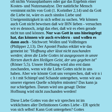
oft nichts Vorausplanbares oder gar das Ergebnis einer
Kosten- und Nutzenanalyse. Der natürliche Mensch
vernimmt nichts von Gott (1. Korinther 2,14) und da Gott
die Liebe ist, wäre es auch sinnlos Liebe und
Uneigennützigkeit in sich selbst zu suchen. Wir können
auch Gott nicht beweisen daß wir IHN lieben - versuchen
wir es dennoch, zeigt das eher, daß wir es eben gerade
nicht tun und können.
Nur was Gott in uns hineingelegt
hat, das können wir auch erwidern - und wollen es
dann auch
- Stichwort: Wollen und Vollbringen
(Philipper 2,13). Der Apostel Paulus erklärt wie das
gemeint ist:
''Hoffnung aber lässt nicht zuschanden
werden; denn die Liebe Gottes ist ausgegossen in unsre
Herzen durch den Heiligen Geist, der uns gegeben ist''
(Römer 5,5). Unsere Hoffnung wird also erst dann
zuschanden, wenn wir die Liebe Gottes nicht in uns
haben. Aber wie könnte Gott uns versprechen, daß wir n i
c h t mit Schimpf und Schande untergehen, wenn wir aus
unserer eigenen Quelle schöpfen müssten? Das kann ja
nur schiefgehen. Darum wird uns gesagt: Deine
Hoffnung wird nicht zuschanden werden!
Diese Liebe Gottes von der wir sprechen ist im
wirklichsten aller Definitionen Gottes Liebe - ER spricht
von sich selbst! Kann Gott untergehen? Gottes