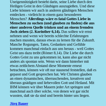
Uneigennützigkeit besteht darin, seine Liebe durch den
Heiligen Geist in den Gläubigen auszugießen. Und diese
Liebe können wir auch in anderen gläubigen Menschen
entdecken - vielleicht in einem ganz besonderen
Menschen?
Allerdings wäre es fatal Gottes Liebe in
Menschen zu suchen (und glauben zu finden) die aus
einer anderen Quelle trinken und an einem fremden
Joch ziehen (2. Korinther 6,14).
Das sollten wir ernst
nehmen und wenn wir bereits schlechte Erfahrungen
machen mussten, daraus etwas zu lernen für die Zukunft.
Manche Regungen, Taten, Gedanken und Gefühle
kommen manchmal einfach aus uns heraus - weil Gottes
Geist uns dazu treibt (Römer 8,14). Die Liebe die durch
Gottes Geist zu uns gekommen ist, kann also gar nicht
anders als spontan sein. Wenn wir dann hinterher mit
etwas zeitlichem Abstand diese Momente erneut
betrachten, können wir oft nur staunend feststellen, daß es
gepasst und Gott gesprochen hat. Wir Christen glauben
an einen dynamischen, überraschenden, kreativen und
überaus gnädigen und liebevollen Gott und Heiland. Mit
IHM können wir über Mauern jeder Art springen und
manchmal auch über solche, von denen wir gar nicht
wussten, daß sie da sind und bereits hinter uns liegen.
Jörg Bauer