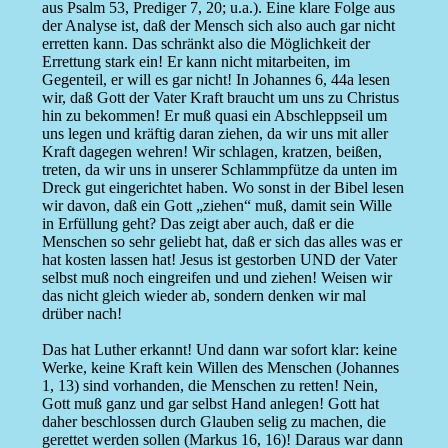
aus Psalm 53, Prediger 7, 20; u.a.). Eine klare Folge aus
der Analyse ist, daß der Mensch sich also auch gar nicht
erretten kann. Das schränkt also die Möglichkeit der
Errettung stark ein! Er kann nicht mitarbeiten, im
Gegenteil, er will es gar nicht! In Johannes 6, 44a lesen
wir, daß Gott der Vater Kraft braucht um uns zu Christus
hin zu bekommen! Er muß quasi ein Abschleppseil um
uns legen und kräftig daran ziehen, da wir uns mit aller
Kraft dagegen wehren! Wir schlagen, kratzen, beißen,
treten, da wir uns in unserer Schlammpfütze da unten im
Dreck gut eingerichtet haben. Wo sonst in der Bibel lesen
wir davon, daß ein Gott „ziehen“ muß, damit sein Wille
in Erfüllung geht? Das zeigt aber auch, daß er die
Menschen so sehr geliebt hat, daß er sich das alles was er
hat kosten lassen hat! Jesus ist gestorben UND der Vater
selbst muß noch eingreifen und und ziehen! Weisen wir
das nicht gleich wieder ab, sondern denken wir mal
drüber nach!
Das hat Luther erkannt! Und dann war sofort klar: keine
Werke, keine Kraft kein Willen des Menschen (Johannes
1, 13) sind vorhanden, die Menschen zu retten! Nein,
Gott muß ganz und gar selbst Hand anlegen! Gott hat
daher beschlossen durch Glauben selig zu machen, die
gerettet werden sollen (Markus 16, 16)! Daraus war dann