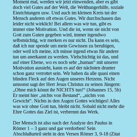
Moment mal, werden wir jetzt einwenden, aber es gibt
doch viel Gutes auf der Welt, die Welthungerhilfe, soziale
Einrichtungen usw. Und auch im kleinen Kreis tut der
Mensch anderen oft etwas Gutes. Wir durchschauen das
leider nicht wirklich! Bei allem was wir tun, gibt es
immer eine Motivation. Und die ist, wenn sie nicht von
Gott zum Guten gegeben wird, immer irgendwo
selbstsüchtig, wir merken es nur nicht. Da kann es sein,
daß ich nur spende um mein Gewissen zu beruhigen,
oder weil ich meine, ich müsse irgend etwas für andere
tun um anerkannt zu werden. Vielschichtig ist das, und
auf einer Ebene, wo es noch sehr „human“ mit unserer
Motivation aussieht, kann es auf der nächsten drunter
schon ganz verrottet sein. Wir haben da alle quasi einen
blinden Fleck auf den Augen unseres Herzens. Nicht
umsonst sagt der Herr Jesus Christus zu seinen Jüngern:
„Ohne mich könnt ihr NICHTS tun!“ (Johannes 15, 5b)
Er meint hier „nichts von Bestand“, „nichts von
Gewicht“. Nichts in den Augen Gottes wichtiges! Alles
was wir ohne Gott tun, bleibt nicht. Sobald nicht mehr die
Ehre Gottes das Ziel ist, verbrennt das Werk.
Der Mensch ist also nach der Analyse des Paulus in
Römer 1 – 3 ganz und gar verdorben! Sein
Abschlußurteil steht in den Versen Römer 3, 9-18 (Zitat