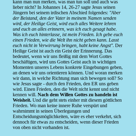
kann man nun merken, was man tun soll und auch was
lieber nicht? In Johannes 14, 26-27 sagte Jesus seinen
Jüngern bei seinem irdischen Abschied folgendes:
''Aber
der Beistand, den der Vater in meinem Namen senden
wird, der Heilige Geist, wird euch alles Weitere lehren
und euch an alles erinnern, was ich euch gesagt habe.
Was ich euch hinterlasse, ist mein Frieden. Ich gebe euch
einen Frieden, wie die Welt ihn nicht geben kann. Lasst
euch nicht in Verwirrung bringen, habt keine Angst''
. Der
Heilige Geist ist auch ein Geist der Erinnerung. Das
bedeutet, wenn wir uns fleißig mit dem Wort Gottes
beschäftigen, wird uns Gottes Geist auch in wichtigen
Momenten unseres Lebens konkrete Eingebungen geben,
an denen wir uns orientieren können. Und woran merken
wir dann, in welche Richtung man sich bewegen soll? So
wie Jesus sagte - durch den Frieden, den ER uns geben
wird. Einen Frieden, den die Welt nicht kennt und nicht
kennen will.
Nach dem Willen Gottes zu handeln ist
Weisheit.
Und die geht stets einher mit diesem göttlichen
Frieden. Wo man keine innere Ruhe verspürt und
wahrnimmt in seinen Überlegungen und
Entscheidungsmöglichkeiten, wäre es eher verkehrt, sich
dennoch für etwas zu entscheiden, wenn dieser Frieden
von oben nicht vorhanden ist.