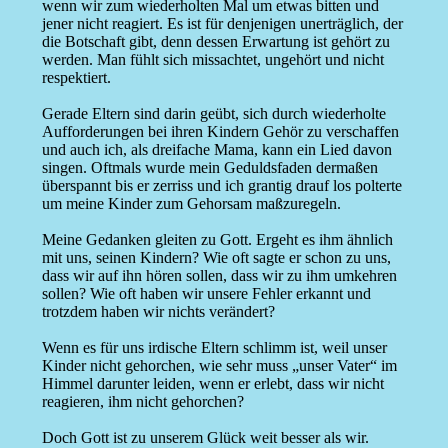
wenn wir zum wiederholten Mal um etwas bitten und
jener nicht reagiert. Es ist für denjenigen unerträglich, der
die Botschaft gibt, denn dessen Erwartung ist gehört zu
werden. Man fühlt sich missachtet, ungehört und nicht
respektiert.
Gerade Eltern sind darin geübt, sich durch wiederholte
Aufforderungen bei ihren Kindern Gehör zu verschaffen
und auch ich, als dreifache Mama, kann ein Lied davon
singen. Oftmals wurde mein Geduldsfaden dermaßen
überspannt bis er zerriss und ich grantig drauf los polterte
um meine Kinder zum Gehorsam maßzuregeln.
Meine Gedanken gleiten zu Gott. Ergeht es ihm ähnlich
mit uns, seinen Kindern? Wie oft sagte er schon zu uns,
dass wir auf ihn hören sollen, dass wir zu ihm umkehren
sollen? Wie oft haben wir unsere Fehler erkannt und
trotzdem haben wir nichts verändert?
Wenn es für uns irdische Eltern schlimm ist, weil unser
Kinder nicht gehorchen, wie sehr muss „unser Vater“ im
Himmel darunter leiden, wenn er erlebt, dass wir nicht
reagieren, ihm nicht gehorchen?
Doch Gott ist zu unserem Glück weit besser als wir.