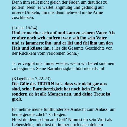
Denn ihm reißt nicht gleich der Faden um drauflos zu
poltern. Nein, er wartet langmütig und geduldig auf
unsere Umkehr, um uns dann liebevoll in die Arme
zuschließen.
(Lukas 15/24)
Und er machte sich auf und kam zu seinem Vater. Als
er aber noch weit entfernt war, sah ihn sein Vater
und es jammerte ihn, und er lief und fiel ihm um den
Hals und küsste ihn.
( lies die Gesamte Geschichte von
der Rückkehr vom verlorenen Sohn.)
Ja, er vergibt uns immer wieder, wenn wir bereit sind neu
zu beginnen. Seine Barmherzigkeit hört niemals auf.
(Klagelieder 3,22-23)
Die Güte des HERRN ist's, dass wir nicht gar aus
sind, seine Barmherzigkeit hat noch kein Ende,
sondern sie ist alle Morgen neu, und deine Treue ist
groß.
Ich nehme meine fünfhundertste Andacht zum Anlass, um
heute gerade „dich“ zu fragen:
Hörst du denn schon auf Gott? Nimmst du sein Wort als
Lebensleiter, oder tust du immer noch nach deinem