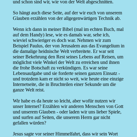
und schon sind wir, wie von der Welt abgeschnitten.
So hängt auch diese Seite, auf der wir euch von unserem
Glauben erzählen von der allgegenwärtigen Technik ab.
Wenn ich dann in meiner Bibel (mal im echten Buch, mal
auf dem Handy) lese, wie es damals war, sehe ich,
wieviel schwieriger es doch war. Nehmen wir zum
Beispiel Paulus, der von Jerusalem aus das Evangelium in
die damalige heidnische Welt verbreitete. Er war seit
seiner Bekehrung den Rest seines Lebens auf Reisen, um
möglichst viele Winkel der Welt zu erreichen und ihnen
die frohe Botschaft zu verkündigen. Es war seine
Lebensaufgabe und sie forderte seinen ganzen Einsatz -
und trotzdem kam er nicht so weit, wie heute eine einzige
Internetseite, die in Bruchteilen einer Sekunde um die
ganze Welt reist.
Wir habe es da heute so leicht, aber wofür nutzen wir
unser Internet? Erzählen wir anderen Menschen von Gott
und unserem Glauben - oder laden wir uns lieber Spiele,
und surfen auf Seiten, die unserem Herrn gar nicht
gefallen würden?
Jesus sagte vor seiner Himmelfahrt, dass wir sein Wort