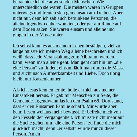
betrachtete ich die anwesenden Menschen. Wie
unterschiedlich sie waren. Die meisten waren in Gruppen
unterwegs und freuten sich gemeinsam am Treiben. Aber
nicht nur, denn ich sah auch betrunkene Personen, die
alleine irgendwo daher wankten, oder gar am Rande auf
dem Boden saßen. Sie waren einsam und alleine und
gingen in der Masse unter.
Ich selbst kann es aus meinem Leben bestätigen, viel zu
lange musste ich meinen Weg alleine beschreiten und ich
weiß, dass jede Veranstaltung zum Albtraum werden
kann, wenn man alleine geht. Man geht dort hin um „die
eine Person“ zu finden, einsam läuft man durch die Masse
und sucht nach Aufmerksamkeit und Liebe. Doch übrig
bleibt nur Katzenjammer.
Als ich Jesus kennen lernte, holte er mich aus meiner
Einsamkeit heraus. Er gab mir Menschen zur Seite, die
Gemeinde. Irgendwann las ich den Psalm 68. Dort stand,
dass er den Einsamen Familie schafft. Mir wurde aber
beim Lesen weitaus mehr bewusst. Er befreite mich von
den Fesseln der Vergangenheit. Ich musste nicht mehr auf
die Suche gehen um „die eine Person“ zu finde die mich
glücklich macht, denn „er selbst“ wurde mir zu dieser
Person. Amen