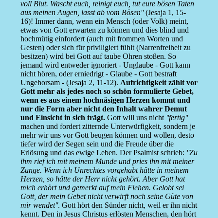
voll Blut. Wascht euch, reinigt euch, tut eure bösen Taten
aus meinen Augen, lasst ab vom Bösen''
(Jesaja 1, 15-
16)! Immer dann, wenn ein Mensch (oder Volk) meint,
etwas von Gott erwarten zu können und dies blind und
hochmütig einfordert (auch mit frommen Worten und
Gesten) oder sich für priviligiert fühlt (Narrenfreiheit zu
besitzen) wird bei Gott auf taube Ohren stoßen. So
jemand wird entweder ignoriert - Unglaube - Gott kann
nicht hören, oder erniedrigt - Glaube - Gott bestraft
Ungehorsam - (Jesaja 2, 11-12).
Aufrichtigkeit zählt vor
Gott mehr als jedes noch so schön formulierte Gebet,
wenn es aus einem hochnäsigen Herzen kommt und
nur die Form aber nicht den Inhalt wahrer Demut
und Einsicht in sich trägt.
Gott will uns nicht
''fertig''
machen und fordert zitternde Unterwürfigkeit, sondern je
mehr wir uns vor Gott beugen können und wollen, desto
tiefer wird der Segen sein und die Freude über die
Erlösung und das ewige Leben. Der Psalmist schrieb:
''Zu
ihm rief ich mit meinem Munde und pries ihn mit meiner
Zunge. Wenn ich Unrechtes vorgehabt hätte in meinem
Herzen, so hätte der Herr nicht gehört. Aber Gott hat
mich erhört und gemerkt auf mein Flehen. Gelobt sei
Gott, der mein Gebet nicht verwirft noch seine Güte von
mir wendet''
. Gott hört den Sünder nicht, weil er ihn nicht
kennt. Den in Jesus Christus erlösten Menschen, den hört