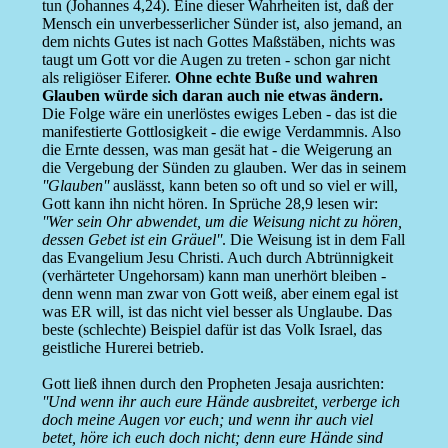
tun (Johannes 4,24). Eine dieser Wahrheiten ist, daß der
Mensch ein unverbesserlicher Sünder ist, also jemand, an
dem nichts Gutes ist nach Gottes Maßstäben, nichts was
taugt um Gott vor die Augen zu treten - schon gar nicht
als religiöser Eiferer.
Ohne echte Buße und wahren
Glauben würde sich daran auch nie etwas ändern.
Die Folge wäre ein unerlöstes ewiges Leben - das ist die
manifestierte Gottlosigkeit - die ewige Verdammnis. Also
die Ernte dessen, was man gesät hat - die Weigerung an
die Vergebung der Sünden zu glauben. Wer das in seinem
''Glauben''
auslässt, kann beten so oft und so viel er will,
Gott kann ihn nicht hören. In Sprüche 28,9 lesen wir:
''Wer sein Ohr abwendet, um die Weisung nicht zu hören,
dessen Gebet ist ein Gräuel''
. Die Weisung ist in dem Fall
das Evangelium Jesu Christi. Auch durch Abtrünnigkeit
(verhärteter Ungehorsam) kann man unerhört bleiben -
denn wenn man zwar von Gott weiß, aber einem egal ist
was ER will, ist das nicht viel besser als Unglaube. Das
beste (schlechte) Beispiel dafür ist das Volk Israel, das
geistliche Hurerei betrieb.
Gott ließ ihnen durch den Propheten Jesaja ausrichten:
''Und wenn ihr auch eure Hände ausbreitet, verberge ich
doch meine Augen vor euch; und wenn ihr auch viel
betet, höre ich euch doch nicht; denn eure Hände sind