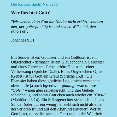
Die Kurzandacht Nr. 5370
Wer fürchtet Gott?
''Wir wissen, dass Gott die Sünder nicht erhört; sondern
den, der gottesfürchtig ist und seinen Willen tut, den
erhört er''.
Johannes 9,31
Ein Sünder ist ein Gottloser und ein Gottloser ist ein
Ungerechter - demnach ist ein Glaubender ein Gerechter
und eines Gerechten Gebet erhört Gott nach seiner
Verheissung (Sprüche 15,29). Eines Ungerechten Opfer
(Gebet) ist für Gott ein Greul (Sprüche 15,8). Die
Pharisäer haben diese göttliche Logik nicht verstanden,
obwohl sie ja auch irgendwie
''gläubig''
waren. Ihre
''Opfer''
waren aber selbstgerecht, und ihre Gebete
scheinheilig und somit Gott eben auch wieder ein
''Greul''
(Matthäus 23,14). Ein Selbstgerechter sieht sich nicht als
Sünder (oder nur ein wenig), er sieht sich nicht als einer,
der verloren ist und auf den Abgrund zusteuert. Wer zu
Gott betet, muss dies stets im Geist und in der Wahrheit