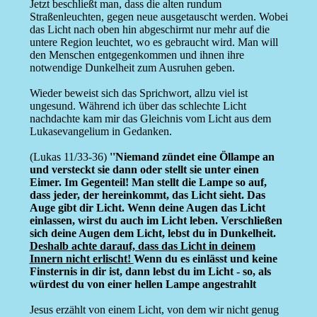
Jetzt beschließt man, dass die alten rundum
Straßenleuchten, gegen neue ausgetauscht werden. Wobei
das Licht nach oben hin abgeschirmt nur mehr auf die
untere Region leuchtet, wo es gebraucht wird. Man will
den Menschen entgegenkommen und ihnen ihre
notwendige Dunkelheit zum Ausruhen geben.
Wieder beweist sich das Sprichwort, allzu viel ist
ungesund. Während ich über das schlechte Licht
nachdachte kam mir das Gleichnis vom Licht aus dem
Lukasevangelium in Gedanken.
(Lukas 11/33-36)
''Niemand zündet eine Öllampe an
und versteckt sie dann oder stellt sie unter einen
Eimer. Im Gegenteil! Man stellt die Lampe so auf,
dass jeder, der hereinkommt, das Licht sieht. Das
Auge gibt dir Licht. Wenn deine Augen das Licht
einlassen, wirst du auch im Licht leben. Verschließen
sich deine Augen dem Licht, lebst du in Dunkelheit.
Deshalb achte darauf, dass das Licht in deinem
Innern nicht erlischt!
Wenn du es einlässt und keine
Finsternis in dir ist, dann lebst du im Licht - so, als
würdest du von einer hellen Lampe angestrahlt
Jesus erzählt von einem Licht, von dem wir nicht genug