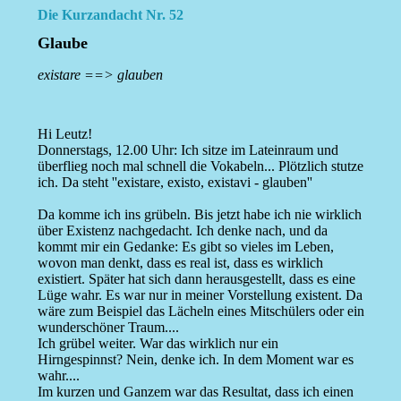
Die Kurzandacht Nr. 52
Glaube
existare ==> glauben
Hi Leutz!
Donnerstags, 12.00 Uhr: Ich sitze im Lateinraum und
überflieg noch mal schnell die Vokabeln... Plötzlich stutze
ich. Da steht ''existare, existo, existavi - glauben''
Da komme ich ins grübeln. Bis jetzt habe ich nie wirklich
über Existenz nachgedacht. Ich denke nach, und da
kommt mir ein Gedanke: Es gibt so vieles im Leben,
wovon man denkt, dass es real ist, dass es wirklich
existiert. Später hat sich dann herausgestellt, dass es eine
Lüge wahr. Es war nur in meiner Vorstellung existent. Da
wäre zum Beispiel das Lächeln eines Mitschülers oder ein
wunderschöner Traum....
Ich grübel weiter. War das wirklich nur ein
Hirngespinnst? Nein, denke ich. In dem Moment war es
wahr....
Im kurzen und Ganzem war das Resultat, dass ich einen