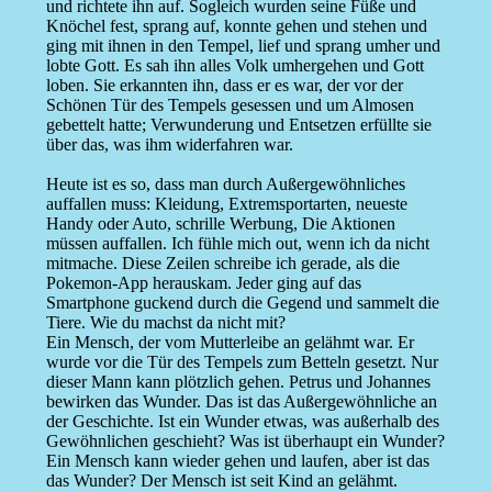
und richtete ihn auf. Sogleich wurden seine Füße und
Knöchel fest, sprang auf, konnte gehen und stehen und
ging mit ihnen in den Tempel, lief und sprang umher und
lobte Gott. Es sah ihn alles Volk umhergehen und Gott
loben. Sie erkannten ihn, dass er es war, der vor der
Schönen Tür des Tempels gesessen und um Almosen
gebettelt hatte; Verwunderung und Entsetzen erfüllte sie
über das, was ihm widerfahren war.
Heute ist es so, dass man durch Außergewöhnliches
auffallen muss: Kleidung, Extremsportarten, neueste
Handy oder Auto, schrille Werbung, Die Aktionen
müssen auffallen. Ich fühle mich out, wenn ich da nicht
mitmache. Diese Zeilen schreibe ich gerade, als die
Pokemon-App herauskam. Jeder ging auf das
Smartphone guckend durch die Gegend und sammelt die
Tiere. Wie du machst da nicht mit?
Ein Mensch, der vom Mutterleibe an gelähmt war. Er
wurde vor die Tür des Tempels zum Betteln gesetzt. Nur
dieser Mann kann plötzlich gehen. Petrus und Johannes
bewirken das Wunder. Das ist das Außergewöhnliche an
der Geschichte. Ist ein Wunder etwas, was außerhalb des
Gewöhnlichen geschieht? Was ist überhaupt ein Wunder?
Ein Mensch kann wieder gehen und laufen, aber ist das
das Wunder? Der Mensch ist seit Kind an gelähmt.