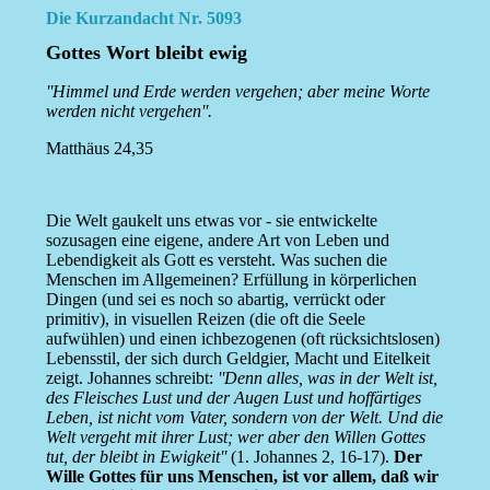
Die Kurzandacht Nr. 5093
Gottes Wort bleibt ewig
''Himmel und Erde werden vergehen; aber meine Worte
werden nicht vergehen''.
Matthäus 24,35
Die Welt gaukelt uns etwas vor - sie entwickelte
sozusagen eine eigene, andere Art von Leben und
Lebendigkeit als Gott es versteht. Was suchen die
Menschen im Allgemeinen? Erfüllung in körperlichen
Dingen (und sei es noch so abartig, verrückt oder
primitiv), in visuellen Reizen (die oft die Seele
aufwühlen) und einen ichbezogenen (oft rücksichtslosen)
Lebensstil, der sich durch Geldgier, Macht und Eitelkeit
zeigt. Johannes schreibt:
''Denn alles, was in der Welt ist,
des Fleisches Lust und der Augen Lust und hoffärtiges
Leben, ist nicht vom Vater, sondern von der Welt. Und die
Welt vergeht mit ihrer Lust; wer aber den Willen Gottes
tut, der bleibt in Ewigkeit''
(1. Johannes 2, 16-17).
Der
Wille Gottes für uns Menschen, ist vor allem, daß wir