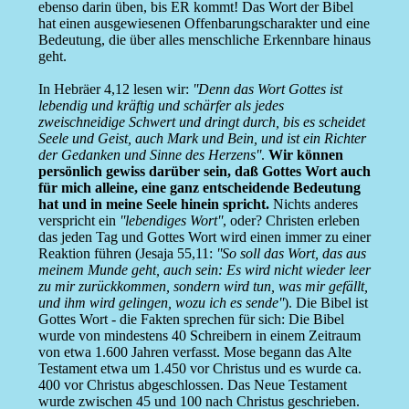
ebenso darin üben, bis ER kommt! Das Wort der Bibel
hat einen ausgewiesenen Offenbarungscharakter und eine
Bedeutung, die über alles menschliche Erkennbare hinaus
geht.
In Hebräer 4,12 lesen wir:
''Denn das Wort Gottes ist
lebendig und kräftig und schärfer als jedes
zweischneidige Schwert und dringt durch, bis es scheidet
Seele und Geist, auch Mark und Bein, und ist ein Richter
der Gedanken und Sinne des Herzens''
.
Wir können
persönlich gewiss darüber sein, daß Gottes Wort auch
für mich alleine, eine ganz entscheidende Bedeutung
hat und in meine Seele hinein spricht.
Nichts anderes
verspricht ein
''lebendiges Wort''
, oder? Christen erleben
das jeden Tag und Gottes Wort wird einen immer zu einer
Reaktion führen (Jesaja 55,11:
''So soll das Wort, das aus
meinem Munde geht, auch sein: Es wird nicht wieder leer
zu mir zurückkommen, sondern wird tun, was mir gefällt,
und ihm wird gelingen, wozu ich es sende''
). Die Bibel ist
Gottes Wort - die Fakten sprechen für sich: Die Bibel
wurde von mindestens 40 Schreibern in einem Zeitraum
von etwa 1.600 Jahren verfasst. Mose begann das Alte
Testament etwa um 1.450 vor Christus und es wurde ca.
400 vor Christus abgeschlossen. Das Neue Testament
wurde zwischen 45 und 100 nach Christus geschrieben.