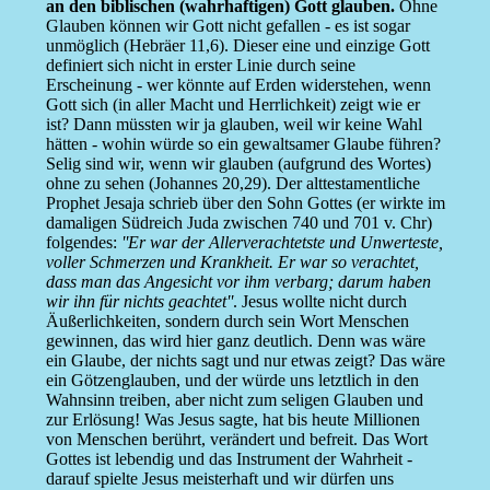
an den biblischen (wahrhaftigen) Gott glauben.
Ohne
Glauben können wir Gott nicht gefallen - es ist sogar
unmöglich (Hebräer 11,6). Dieser eine und einzige Gott
definiert sich nicht in erster Linie durch seine
Erscheinung - wer könnte auf Erden widerstehen, wenn
Gott sich (in aller Macht und Herrlichkeit) zeigt wie er
ist? Dann müssten wir ja glauben, weil wir keine Wahl
hätten - wohin würde so ein gewaltsamer Glaube führen?
Selig sind wir, wenn wir glauben (aufgrund des Wortes)
ohne zu sehen (Johannes 20,29). Der alttestamentliche
Prophet Jesaja schrieb über den Sohn Gottes (er wirkte im
damaligen Südreich Juda zwischen 740 und 701 v. Chr)
folgendes:
''Er war der Allerverachtetste und Unwerteste,
voller Schmerzen und Krankheit. Er war so verachtet,
dass man das Angesicht vor ihm verbarg; darum haben
wir ihn für nichts geachtet''
. Jesus wollte nicht durch
Äußerlichkeiten, sondern durch sein Wort Menschen
gewinnen, das wird hier ganz deutlich. Denn was wäre
ein Glaube, der nichts sagt und nur etwas zeigt? Das wäre
ein Götzenglauben, und der würde uns letztlich in den
Wahnsinn treiben, aber nicht zum seligen Glauben und
zur Erlösung! Was Jesus sagte, hat bis heute Millionen
von Menschen berührt, verändert und befreit. Das Wort
Gottes ist lebendig und das Instrument der Wahrheit -
darauf spielte Jesus meisterhaft und wir dürfen uns