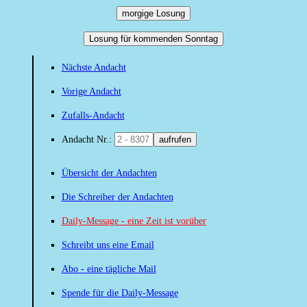
morgige Losung
Losung für kommenden Sonntag
Nächste Andacht
Vorige Andacht
Zufalls-Andacht
Andacht Nr.:
aufrufen
Übersicht der Andachten
Die Schreiber der Andachten
Daily-Message - eine Zeit ist vorüber
Schreibt uns eine Email
Abo - eine tägliche Mail
Spende für die Daily-Message