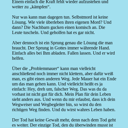
Einem einfach die Kraft fehlt wieder aufzustehen und
weiter zu „kämpfen“.
Nur was kann man dagegen tun. Selbstmord ist keine
Lösung. Wie viele überleben ihren eigenen Mord? Und
dann? Die Nachbarn gucken einen komisch an. Die
Leute tuscheln. Und geholfen hat es gar nicht.
Aber dennoch ist ein Sprung genau die Lösung die man
braucht. Der Sprung in Gottes immer währende Hand.
Einfach alles bei Ihm abladen. Fallen lassen. Und er wird
helfen.
Über die „Problemmauer“ kann man vielleicht
anschließend noch immer nicht klettern, aber dafür weiß
man, es gibt einen anderen Weg. Jede Mauer hat ein Ende
um das man gehen kann. Und vielleicht heißt es ja
einfach: Hey, dreh um, falscher Weg. Das was du da
vorhast ist nicht gut für dich. Mein Plan für dein Leben
sieht anders aus. Und wenn du mir erlaubst, dass ich dein
Wegweiser und Wegbegleiter bin, so wirst du den
richtigen Weg finden. Und du wirst wahres Leben haben.
Der Tod hat keine Gewalt mehr, denn nach dem Tod geht
es weiter. Der einzige Tod, den du überwinden musst ist