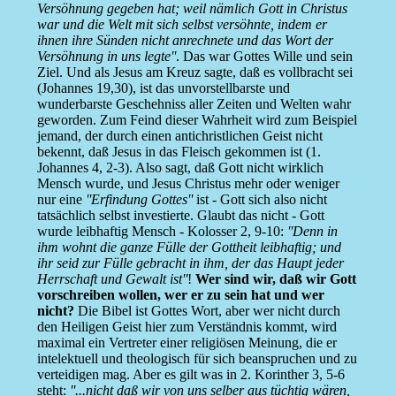
Versöhnung gegeben hat; weil nämlich Gott in Christus
war und die Welt mit sich selbst versöhnte, indem er
ihnen ihre Sünden nicht anrechnete und das Wort der
Versöhnung in uns legte''
. Das war Gottes Wille und sein
Ziel. Und als Jesus am Kreuz sagte, daß es vollbracht sei
(Johannes 19,30), ist das unvorstellbarste und
wunderbarste Geschehniss aller Zeiten und Welten wahr
geworden. Zum Feind dieser Wahrheit wird zum Beispiel
jemand, der durch einen antichristlichen Geist nicht
bekennt, daß Jesus in das Fleisch gekommen ist (1.
Johannes 4, 2-3). Also sagt, daß Gott nicht wirklich
Mensch wurde, und Jesus Christus mehr oder weniger
nur eine
''Erfindung Gottes''
ist - Gott sich also nicht
tatsächlich selbst investierte. Glaubt das nicht - Gott
wurde leibhaftig Mensch - Kolosser 2, 9-10:
''Denn in
ihm wohnt die ganze Fülle der Gottheit leibhaftig; und
ihr seid zur Fülle gebracht in ihm, der das Haupt jeder
Herrschaft und Gewalt ist''
!
Wer sind wir, daß wir Gott
vorschreiben wollen, wer er zu sein hat und wer
nicht?
Die Bibel ist Gottes Wort, aber wer nicht durch
den Heiligen Geist hier zum Verständnis kommt, wird
maximal ein Vertreter einer religiösen Meinung, die er
intelektuell und theologisch für sich beanspruchen und zu
verteidigen mag. Aber es gilt was in 2. Korinther 3, 5-6
steht:
''...nicht daß wir von uns selber aus tüchtig wären,