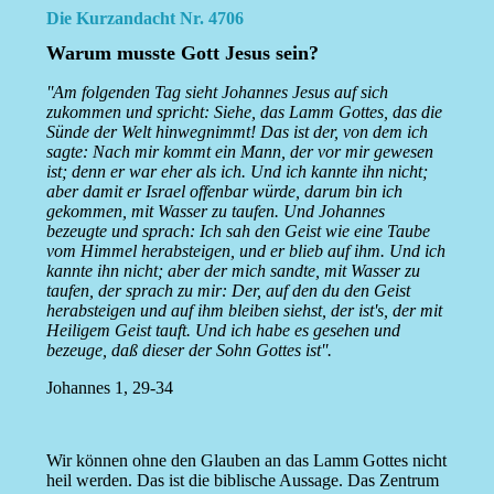
Die Kurzandacht Nr. 4706
Warum musste Gott Jesus sein?
''Am folgenden Tag sieht Johannes Jesus auf sich
zukommen und spricht: Siehe, das Lamm Gottes, das die
Sünde der Welt hinwegnimmt! Das ist der, von dem ich
sagte: Nach mir kommt ein Mann, der vor mir gewesen
ist; denn er war eher als ich. Und ich kannte ihn nicht;
aber damit er Israel offenbar würde, darum bin ich
gekommen, mit Wasser zu taufen. Und Johannes
bezeugte und sprach: Ich sah den Geist wie eine Taube
vom Himmel herabsteigen, und er blieb auf ihm. Und ich
kannte ihn nicht; aber der mich sandte, mit Wasser zu
taufen, der sprach zu mir: Der, auf den du den Geist
herabsteigen und auf ihm bleiben siehst, der ist's, der mit
Heiligem Geist tauft. Und ich habe es gesehen und
bezeuge, daß dieser der Sohn Gottes ist''.
Johannes 1, 29-34
Wir können ohne den Glauben an das Lamm Gottes nicht
heil werden. Das ist die biblische Aussage. Das Zentrum