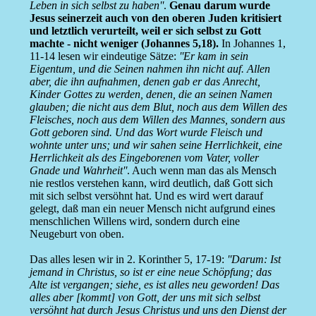
Leben in sich selbst zu haben''
.
Genau darum wurde
Jesus seinerzeit auch von den oberen Juden kritisiert
und letztlich verurteilt, weil er sich selbst zu Gott
machte - nicht weniger (Johannes 5,18).
In Johannes 1,
11-14 lesen wir eindeutige Sätze:
''Er kam in sein
Eigentum, und die Seinen nahmen ihn nicht auf. Allen
aber, die ihn aufnahmen, denen gab er das Anrecht,
Kinder Gottes zu werden, denen, die an seinen Namen
glauben; die nicht aus dem Blut, noch aus dem Willen des
Fleisches, noch aus dem Willen des Mannes, sondern aus
Gott geboren sind. Und das Wort wurde Fleisch und
wohnte unter uns; und wir sahen seine Herrlichkeit, eine
Herrlichkeit als des Eingeborenen vom Vater, voller
Gnade und Wahrheit''
. Auch wenn man das als Mensch
nie restlos verstehen kann, wird deutlich, daß Gott sich
mit sich selbst versöhnt hat. Und es wird wert darauf
gelegt, daß man ein neuer Mensch nicht aufgrund eines
menschlichen Willens wird, sondern durch eine
Neugeburt von oben.
Das alles lesen wir in 2. Korinther 5, 17-19:
''Darum: Ist
jemand in Christus, so ist er eine neue Schöpfung; das
Alte ist vergangen; siehe, es ist alles neu geworden! Das
alles aber [kommt] von Gott, der uns mit sich selbst
versöhnt hat durch Jesus Christus und uns den Dienst der