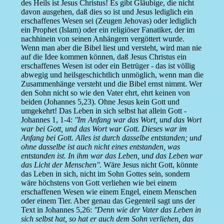
des Heils ist Jesus Christus! Es gibt Gläubige, die nicht
davon ausgehen, daß dies so ist und Jesus lediglich ein
erschaffenes Wesen sei (Zeugen Jehovas) oder lediglich
ein Prophet (Islam) oder ein religiöser Fanatiker, der im
nachhinein von seinen Anhängern vergöttert wurde.
Wenn man aber die Bibel liest und versteht, wird man nie
auf die Idee kommen können, daß Jesus Christus ein
erschaffenes Wesen ist oder ein Betrüger - das ist völlig
abwegig und heilsgeschichtlich unmöglich, wenn man die
Zusammenhänge versteht und die Bibel ernst nimmt. Wer
den Sohn nicht so wie den Vater ehrt, ehrt keinen von
beiden (Johannes 5,23). Ohne Jesus kein Gott und
umgekehrt! Das Leben in sich selbst hat allein Gott -
Johannes 1, 1-4:
''Im Anfang war das Wort, und das Wort
war bei Gott, und das Wort war Gott. Dieses war im
Anfang bei Gott. Alles ist durch dasselbe entstanden; und
ohne dasselbe ist auch nicht eines entstanden, was
entstanden ist. In ihm war das Leben, und das Leben war
das Licht der Menschen''
. Wäre Jesus nicht Gott, könnte
das Leben in sich, nicht im Sohn Gottes sein, sondern
wäre höchstens von Gott verliehen wie bei einem
erschaffenen Wesen wie einem Engel, einem Menschen
oder einem Tier. Aber genau das Gegenteil sagt uns der
Text in Johannes 5,26:
''Denn wie der Vater das Leben in
sich selbst hat, so hat er auch dem Sohn verliehen, das