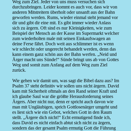
Weg zum Ziel. Jeder von uns muss versuchen sich
durchzubringen. Leider kommt es auch vor, dass wir von
anderen Mitstreitern überholt oder unsanft aus der Bahn
geworfen werden. Rums, wieder einmal steht jemand vor
dir und gibt dir eine mit. Es gibt immer wieder Anlass
sich zu ärgern. Oft sind es nur Kleinigkeiten, wie zum
Beispiel der Mensch an der Kasse im Supermarkt welcher
zum wiederholten male mit seinen Einkaufswagen an
deine Ferse fährt. Doch weit aus schlimmer ist es wenn
wir schlecht oder ungerecht behandelt werden, denn das
kann einem ganz schön aus der Bahn werfen. „Neid und
Ärger macht uns Sünde!“ Sünde bringt uns ab von Gottes
Weg und somit zum Anfang auf dem Weg zum Ziel
zurück.
Wie gehen wir damit um, was sagt die Bibel dazu aus? Im
Psalm 37 steht definitiv wir sollen uns nicht ärgern. David
kam mit Sicherheit oftmals an den Rand seiner Kraft und
ich glaube Saul war die größte Herausforderung seines
Ärgers. Aber nicht nur, denn er spricht auch davon wie
man mit Ungläubigen, sprich Gottlosenärger umgeht und
es liest sich wie ein Gebot, welches Gott in den Raum
stellt. „Ärgere dich nicht!“ Echt ermutigend finde ich,
dass David es nicht einfach abtut sich nicht zu ärgern,
sondern das der gesamt Psalm ermutig Gott die Führung