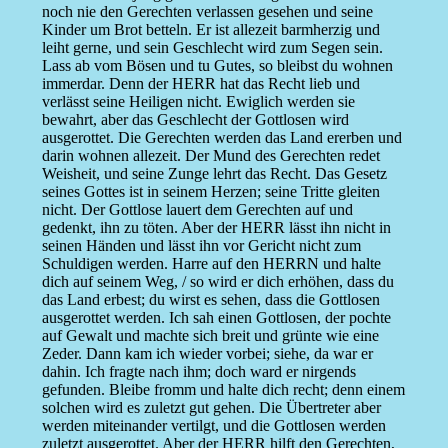
noch nie den Gerechten verlassen gesehen und seine
Kinder um Brot betteln. Er ist allezeit barmherzig und
leiht gerne, und sein Geschlecht wird zum Segen sein.
Lass ab vom Bösen und tu Gutes, so bleibst du wohnen
immerdar. Denn der HERR hat das Recht lieb und
verlässt seine Heiligen nicht. Ewiglich werden sie
bewahrt, aber das Geschlecht der Gottlosen wird
ausgerottet. Die Gerechten werden das Land ererben und
darin wohnen allezeit. Der Mund des Gerechten redet
Weisheit, und seine Zunge lehrt das Recht. Das Gesetz
seines Gottes ist in seinem Herzen; seine Tritte gleiten
nicht. Der Gottlose lauert dem Gerechten auf und
gedenkt, ihn zu töten. Aber der HERR lässt ihn nicht in
seinen Händen und lässt ihn vor Gericht nicht zum
Schuldigen werden. Harre auf den HERRN und halte
dich auf seinem Weg, / so wird er dich erhöhen, dass du
das Land erbest; du wirst es sehen, dass die Gottlosen
ausgerottet werden. Ich sah einen Gottlosen, der pochte
auf Gewalt und machte sich breit und grünte wie eine
Zeder. Dann kam ich wieder vorbei; siehe, da war er
dahin. Ich fragte nach ihm; doch ward er nirgends
gefunden. Bleibe fromm und halte dich recht; denn einem
solchen wird es zuletzt gut gehen. Die Übertreter aber
werden miteinander vertilgt, und die Gottlosen werden
zuletzt ausgerottet. Aber der HERR hilft den Gerechten,