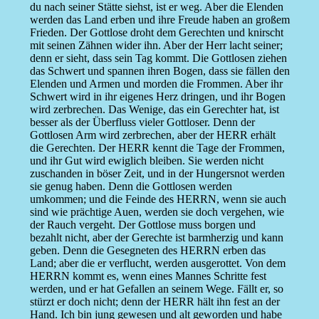
du nach seiner Stätte siehst, ist er weg. Aber die Elenden
werden das Land erben und ihre Freude haben an großem
Frieden. Der Gottlose droht dem Gerechten und knirscht
mit seinen Zähnen wider ihn. Aber der Herr lacht seiner;
denn er sieht, dass sein Tag kommt. Die Gottlosen ziehen
das Schwert und spannen ihren Bogen, dass sie fällen den
Elenden und Armen und morden die Frommen. Aber ihr
Schwert wird in ihr eigenes Herz dringen, und ihr Bogen
wird zerbrechen. Das Wenige, das ein Gerechter hat, ist
besser als der Überfluss vieler Gottloser. Denn der
Gottlosen Arm wird zerbrechen, aber der HERR erhält
die Gerechten. Der HERR kennt die Tage der Frommen,
und ihr Gut wird ewiglich bleiben. Sie werden nicht
zuschanden in böser Zeit, und in der Hungersnot werden
sie genug haben. Denn die Gottlosen werden
umkommen; und die Feinde des HERRN, wenn sie auch
sind wie prächtige Auen, werden sie doch vergehen, wie
der Rauch vergeht. Der Gottlose muss borgen und
bezahlt nicht, aber der Gerechte ist barmherzig und kann
geben. Denn die Gesegneten des HERRN erben das
Land; aber die er verflucht, werden ausgerottet. Von dem
HERRN kommt es, wenn eines Mannes Schritte fest
werden, und er hat Gefallen an seinem Wege. Fällt er, so
stürzt er doch nicht; denn der HERR hält ihn fest an der
Hand. Ich bin jung gewesen und alt geworden und habe