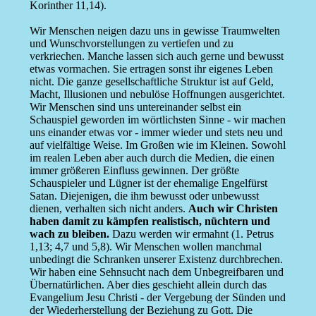
Korinther 11,14).
Wir Menschen neigen dazu uns in gewisse Traumwelten
und Wunschvorstellungen zu vertiefen und zu
verkriechen. Manche lassen sich auch gerne und bewusst
etwas vormachen. Sie ertragen sonst ihr eigenes Leben
nicht. Die ganze gesellschaftliche Struktur ist auf Geld,
Macht, Illusionen und nebulöse Hoffnungen ausgerichtet.
Wir Menschen sind uns untereinander selbst ein
Schauspiel geworden im wörtlichsten Sinne - wir machen
uns einander etwas vor - immer wieder und stets neu und
auf vielfältige Weise. Im Großen wie im Kleinen. Sowohl
im realen Leben aber auch durch die Medien, die einen
immer größeren Einfluss gewinnen. Der größte
Schauspieler und Lügner ist der ehemalige Engelfürst
Satan. Diejenigen, die ihm bewusst oder unbewusst
dienen, verhalten sich nicht anders.
Auch wir Christen
haben damit zu kämpfen realistisch, nüchtern und
wach zu bleiben.
Dazu werden wir ermahnt (1. Petrus
1,13; 4,7 und 5,8). Wir Menschen wollen manchmal
unbedingt die Schranken unserer Existenz durchbrechen.
Wir haben eine Sehnsucht nach dem Unbegreifbaren und
Übernatürlichen. Aber dies geschieht allein durch das
Evangelium Jesu Christi - der Vergebung der Sünden und
der Wiederherstellung der Beziehung zu Gott. Die