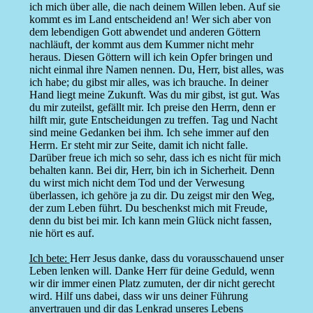
ich mich über alle, die nach deinem Willen leben. Auf sie
kommt es im Land entscheidend an! Wer sich aber von
dem lebendigen Gott abwendet und anderen Göttern
nachläuft, der kommt aus dem Kummer nicht mehr
heraus. Diesen Göttern will ich kein Opfer bringen und
nicht einmal ihre Namen nennen. Du, Herr, bist alles, was
ich habe; du gibst mir alles, was ich brauche. In deiner
Hand liegt meine Zukunft. Was du mir gibst, ist gut. Was
du mir zuteilst, gefällt mir. Ich preise den Herrn, denn er
hilft mir, gute Entscheidungen zu treffen. Tag und Nacht
sind meine Gedanken bei ihm. Ich sehe immer auf den
Herrn. Er steht mir zur Seite, damit ich nicht falle.
Darüber freue ich mich so sehr, dass ich es nicht für mich
behalten kann. Bei dir, Herr, bin ich in Sicherheit. Denn
du wirst mich nicht dem Tod und der Verwesung
überlassen, ich gehöre ja zu dir. Du zeigst mir den Weg,
der zum Leben führt. Du beschenkst mich mit Freude,
denn du bist bei mir. Ich kann mein Glück nicht fassen,
nie hört es auf.
Ich bete:
Herr Jesus danke, dass du vorausschauend unser
Leben lenken will. Danke Herr für deine Geduld, wenn
wir dir immer einen Platz zumuten, der dir nicht gerecht
wird. Hilf uns dabei, dass wir uns deiner Führung
anvertrauen und dir das Lenkrad unseres Lebens