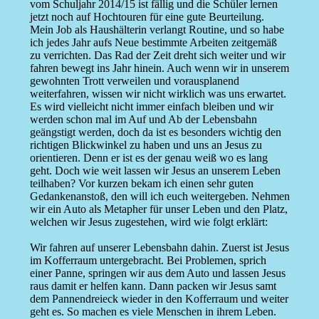
vom Schuljahr 2014/15 ist fällig und die Schüler lernen
jetzt noch auf Hochtouren für eine gute Beurteilung.
Mein Job als Haushälterin verlangt Routine, und so habe
ich jedes Jahr aufs Neue bestimmte Arbeiten zeitgemäß
zu verrichten. Das Rad der Zeit dreht sich weiter und wir
fahren bewegt ins Jahr hinein. Auch wenn wir in unserem
gewohnten Trott verweilen und vorausplanend
weiterfahren, wissen wir nicht wirklich was uns erwartet.
Es wird vielleicht nicht immer einfach bleiben und wir
werden schon mal im Auf und Ab der Lebensbahn
geängstigt werden, doch da ist es besonders wichtig den
richtigen Blickwinkel zu haben und uns an Jesus zu
orientieren. Denn er ist es der genau weiß wo es lang
geht. Doch wie weit lassen wir Jesus an unserem Leben
teilhaben? Vor kurzen bekam ich einen sehr guten
Gedankenanstoß, den will ich euch weitergeben. Nehmen
wir ein Auto als Metapher für unser Leben und den Platz,
welchen wir Jesus zugestehen, wird wie folgt erklärt:
Wir fahren auf unserer Lebensbahn dahin. Zuerst ist Jesus
im Kofferraum untergebracht. Bei Problemen, sprich
einer Panne, springen wir aus dem Auto und lassen Jesus
raus damit er helfen kann. Dann packen wir Jesus samt
dem Pannendreieck wieder in den Kofferraum und weiter
geht es. So machen es viele Menschen in ihrem Leben.