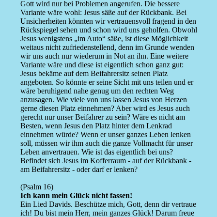
Gott wird nur bei Problemen angerufen. Die bessere
Variante wäre wohl: Jesus säße auf der Rückbank. Bei
Unsicherheiten könnten wir vertrauensvoll fragend in den
Rückspiegel sehen und schon wird uns geholfen. Obwohl
Jesus wenigstens „im Auto“ säße, ist diese Möglichkeit
weitaus nicht zufriedenstellend, denn im Grunde wenden
wir uns auch nur wiederum in Not an ihn. Eine weitere
Variante wäre und diese ist eigentlich schon ganz gut:
Jesus bekäme auf dem Beifahrersitz seinen Platz
angeboten. So könnte er seine Sicht mit uns teilen und er
wäre beruhigend nahe genug um den rechten Weg
anzusagen. Wie viele von uns lassen Jesus von Herzen
gerne diesen Platz einnehmen? Aber wird es Jesus auch
gerecht nur unser Beifahrer zu sein? Wäre es nicht am
Besten, wenn Jesus den Platz hinter dem Lenkrad
einnehmen würde? Wenn er unser ganzes Leben lenken
soll, müssen wir ihm auch die ganze Vollmacht für unser
Leben anvertrauen. Wie ist das eigentlich bei uns?
Befindet sich Jesus im Kofferraum - auf der Rückbank -
am Beifahrersitz - oder darf er lenken?
(Psalm 16)
Ich kann mein Glück nicht fassen!
Ein Lied Davids. Beschütze mich, Gott, denn dir vertraue
ich! Du bist mein Herr, mein ganzes Glück! Darum freue