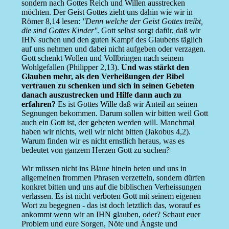
sondern nach Gottes Reich und Willen ausstrecken
möchten. Der Geist Gottes zieht uns dahin wie wir in
Römer 8,14 lesen:
''Denn welche der Geist Gottes treibt,
die sind Gottes Kinder''
. Gott selbst sorgt dafür, daß wir
IHN suchen und den guten Kampf des Glaubens täglich
auf uns nehmen und dabei nicht aufgeben oder verzagen.
Gott schenkt Wollen und Vollbringen nach seinem
Wohlgefallen (Philipper 2,13).
Und was stärkt den
Glauben mehr, als den Verheißungen der Bibel
vertrauen zu schenken und sich in seinen Gebeten
danach auszustrecken und Hilfe dann auch zu
erfahren?
Es ist Gottes Wille daß wir Anteil an seinen
Segnungen bekommen. Darum sollen wir bitten weil Gott
auch ein Gott ist, der gebeten werden will. Manchmal
haben wir nichts, weil wir nicht bitten (Jakobus 4,2).
Warum finden wir es nicht ernstlich heraus, was es
bedeutet von ganzem Herzen Gott zu suchen?
Wir müssen nicht ins Blaue hinein beten und uns in
allgemeinen frommen Phrasen verzetteln, sondern dürfen
konkret bitten und uns auf die biblischen Verheissungen
verlassen. Es ist nicht verboten Gott mit seinem eigenen
Wort zu begegnen - das ist doch letztlich das, worauf es
ankommt wenn wir an IHN glauben, oder? Schaut euer
Problem und eure Sorgen, Nöte und Ängste und