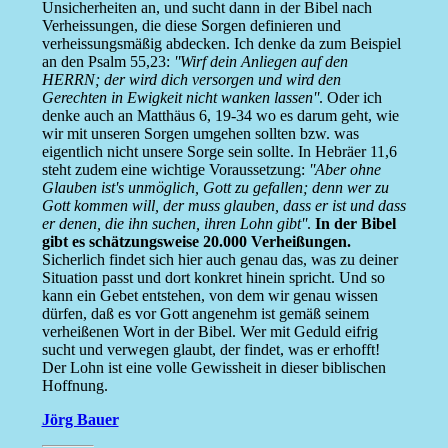
Unsicherheiten an, und sucht dann in der Bibel nach
Verheissungen, die diese Sorgen definieren und
verheissungsmäßig abdecken. Ich denke da zum Beispiel
an den Psalm 55,23:
''Wirf dein Anliegen auf den
HERRN; der wird dich versorgen und wird den
Gerechten in Ewigkeit nicht wanken lassen''
. Oder ich
denke auch an Matthäus 6, 19-34 wo es darum geht, wie
wir mit unseren Sorgen umgehen sollten bzw. was
eigentlich nicht unsere Sorge sein sollte. In Hebräer 11,6
steht zudem eine wichtige Voraussetzung:
''Aber ohne
Glauben ist's unmöglich, Gott zu gefallen; denn wer zu
Gott kommen will, der muss glauben, dass er ist und dass
er denen, die ihn suchen, ihren Lohn gibt''
.
In der Bibel
gibt es schätzungsweise 20.000 Verheißungen.
Sicherlich findet sich hier auch genau das, was zu deiner
Situation passt und dort konkret hinein spricht. Und so
kann ein Gebet entstehen, von dem wir genau wissen
dürfen, daß es vor Gott angenehm ist gemäß seinem
verheißenen Wort in der Bibel. Wer mit Geduld eifrig
sucht und verwegen glaubt, der findet, was er erhofft!
Der Lohn ist eine volle Gewissheit in dieser biblischen
Hoffnung.
Jörg Bauer