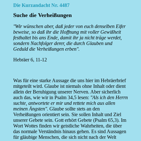
Die Kurzandacht Nr. 4487
Suche die Verheißungen
''Wir wünschen aber, daß jeder von euch denselben Eifer
beweise, so daß ihr die Hoffnung mit voller Gewißheit
festhaltet bis ans Ende, damit ihr ja nicht träge werdet,
sondern Nachfolger derer, die durch Glauben und
Geduld die Verheißungen erben''.
Hebräer 6, 11-12
Was für eine starke Aussage die uns hier im Hebräerbrief
mitgeteilt wird. Glaube ist niemals ohne Inhalt oder dient
allein der Beruhigung unserer Nerven. Aber sicherlich
auch das, wie wir in Psalm 34,5 lesen:
''Als ich den Herrn
suchte, antwortete er mir und rettete mich aus allen
meinen Ängsten''
. Glaube sollte stets an den
Verheißungen orientiert sein. Sie sollen Inhalt und Ziel
unserer Gebete sein. Gott erhört Gebete (Psalm 65,3). Im
Wort Wottes finden wir geistliche Wahrheiten, die über
das normale Verständnis hinaus gehen. Es sind Aussagen
für gläubige Menschen, die sich nicht nach der Welt