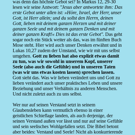
was denn das höchste Gebot sei? In Markus 12, 29-30
lesen wir seine Antwort:
''Jesus aber antwortete ihm: Das
erste Gebot unter allen ist: »Höre, Israel, der Herr, unser
Gott, ist Herr allein; und du sollst den Herrn, deinen
Gott, lieben mit deinem ganzen Herzen und mit deiner
ganzen Seele und mit deinem ganzen Denken und mit
deiner ganzen Kraft!« Dies ist das erste Gebot''
. Das geht
sogar noch ein Stück weiter als das, was im fünften Buch
Mose steht. Hier wird auch unser Denken erwähnt und in
Lukas 10,27 zudem der Umstand, wie wir mit uns selbst
umgehen.
Gott zu lieben hat also explizit etwas damit
zu tun, was wir sowohl in unserem Kopf, unserer
Seele (also auch die Gefühle) und in unseren Taten
(was wir uns etwas kosten lassen) sprechen lassen.
Gott sieht das. Was wir lieben verändert uns und Gott zu
lieben verändert auch unser praktisches Leben und unsere
Beziehung und unser Verhältnis zu anderen Menschen.
Und nicht zuletzt auch zu uns selbst.
Wer nur auf seinen Verstand setzt in seinem
Glaubensleben kann vermutlich ebenso in einer
geistlichen Schieflage landen, als auch derjenige, der
seinen Verstand außen vor lässt und nur auf seine Gefühle
und sein seelisches Wohlgefallen setzt. Die Bibel betont
aber beides: Verstand und Seele! Nicht als konkurrierende