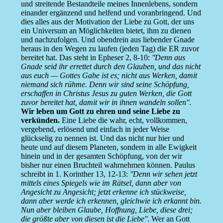
und streitende Bestandteile meines Innenlebens, sondern
einander ergänzend und helfend und voranbringend. Und
dies alles aus der Motivation der Liebe zu Gott, der uns
ein Universum an Möglichkeiten bietet, ihm zu dienen
und nachzufolgen. Und obendrein aus liebender Gnade
heraus in den Wegen zu laufen (jeden Tag) die ER zuvor
bereitet hat. Das steht in Epheser 2, 8-10:
''Denn aus
Gnade seid ihr errettet durch den Glauben, und das nicht
aus euch — Gottes Gabe ist es; nicht aus Werken, damit
niemand sich rühme. Denn wir sind seine Schöpfung,
erschaffen in Christus Jesus zu guten Werken, die Gott
zuvor bereitet hat, damit wir in ihnen wandeln sollen''
.
Wir leben um Gott zu ehren und seine Liebe zu
verkünden.
Eine Liebe die wahr, echt, vollkommen,
vergebend, erlösend und einfach in jeder Weise
glückselig zu nennen ist. Und das nicht nur hier und
heute und auf diesem Planeten, sondern in alle Ewigkeit
hinein und in der gesamten Schöpfung, von der wir
bisher nur einen Bruchteil wahrnehmen können. Paulus
schreibt in 1. Korinther 13, 12-13:
''Denn wir sehen jetzt
mittels eines Spiegels wie im Rätsel, dann aber von
Angesicht zu Angesicht; jetzt erkenne ich stückweise,
dann aber werde ich erkennen, gleichwie ich erkannt bin.
Nun aber bleiben Glaube, Hoffnung, Liebe, diese drei;
die größte aber von diesen ist die Liebe''
. Wer an Gott