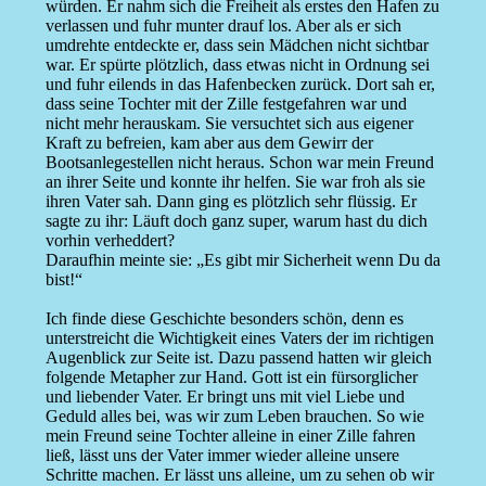
würden. Er nahm sich die Freiheit als erstes den Hafen zu
verlassen und fuhr munter drauf los. Aber als er sich
umdrehte entdeckte er, dass sein Mädchen nicht sichtbar
war. Er spürte plötzlich, dass etwas nicht in Ordnung sei
und fuhr eilends in das Hafenbecken zurück. Dort sah er,
dass seine Tochter mit der Zille festgefahren war und
nicht mehr herauskam. Sie versuchtet sich aus eigener
Kraft zu befreien, kam aber aus dem Gewirr der
Bootsanlegestellen nicht heraus. Schon war mein Freund
an ihrer Seite und konnte ihr helfen. Sie war froh als sie
ihren Vater sah. Dann ging es plötzlich sehr flüssig. Er
sagte zu ihr: Läuft doch ganz super, warum hast du dich
vorhin verheddert?
Daraufhin meinte sie: „Es gibt mir Sicherheit wenn Du da
bist!“
Ich finde diese Geschichte besonders schön, denn es
unterstreicht die Wichtigkeit eines Vaters der im richtigen
Augenblick zur Seite ist. Dazu passend hatten wir gleich
folgende Metapher zur Hand. Gott ist ein fürsorglicher
und liebender Vater. Er bringt uns mit viel Liebe und
Geduld alles bei, was wir zum Leben brauchen. So wie
mein Freund seine Tochter alleine in einer Zille fahren
ließ, lässt uns der Vater immer wieder alleine unsere
Schritte machen. Er lässt uns alleine, um zu sehen ob wir