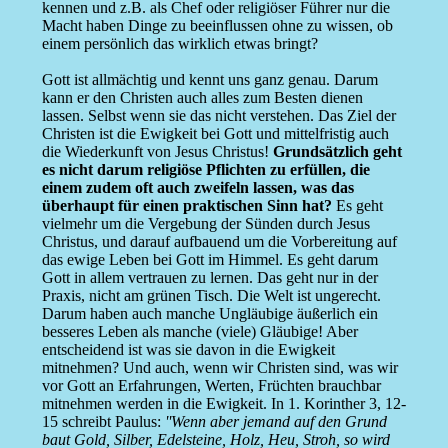
kennen und z.B. als Chef oder religiöser Führer nur die
Macht haben Dinge zu beeinflussen ohne zu wissen, ob
einem persönlich das wirklich etwas bringt?
Gott ist allmächtig und kennt uns ganz genau. Darum
kann er den Christen auch alles zum Besten dienen
lassen. Selbst wenn sie das nicht verstehen. Das Ziel der
Christen ist die Ewigkeit bei Gott und mittelfristig auch
die Wiederkunft von Jesus Christus!
Grundsätzlich geht
es nicht darum religiöse Pflichten zu erfüllen, die
einem zudem oft auch zweifeln lassen, was das
überhaupt für einen praktischen Sinn hat?
Es geht
vielmehr um die Vergebung der Sünden durch Jesus
Christus, und darauf aufbauend um die Vorbereitung auf
das ewige Leben bei Gott im Himmel. Es geht darum
Gott in allem vertrauen zu lernen. Das geht nur in der
Praxis, nicht am grünen Tisch. Die Welt ist ungerecht.
Darum haben auch manche Ungläubige äußerlich ein
besseres Leben als manche (viele) Gläubige! Aber
entscheidend ist was sie davon in die Ewigkeit
mitnehmen? Und auch, wenn wir Christen sind, was wir
vor Gott an Erfahrungen, Werten, Früchten brauchbar
mitnehmen werden in die Ewigkeit. In 1. Korinther 3, 12-
15 schreibt Paulus:
''Wenn aber jemand auf den Grund
baut Gold, Silber, Edelsteine, Holz, Heu, Stroh, so wird