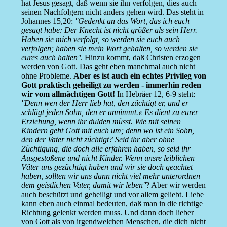
hat Jesus gesagt, daß wenn sie ihn verfolgen, dies auch
seinen Nachfolgern nicht anders gehen wird. Das steht in
Johannes 15,20:
''Gedenkt an das Wort, das ich euch
gesagt habe: Der Knecht ist nicht größer als sein Herr.
Haben sie mich verfolgt, so werden sie euch auch
verfolgen; haben sie mein Wort gehalten, so werden sie
eures auch halten''
. Hinzu kommt, daß Christen erzogen
werden von Gott. Das geht eben manchmal auch nicht
ohne Probleme.
Aber es ist auch ein echtes Privileg von
Gott praktisch geheiligt zu werden - immerhin reden
wir vom allmächtigen Gott!
In Hebräer 12, 6-9 steht:
''Denn wen der Herr lieb hat, den züchtigt er, und er
schlägt jeden Sohn, den er annimmt.« Es dient zu eurer
Erziehung, wenn ihr dulden müsst. Wie mit seinen
Kindern geht Gott mit euch um; denn wo ist ein Sohn,
den der Vater nicht züchtigt? Seid ihr aber ohne
Züchtigung, die doch alle erfahren haben, so seid ihr
Ausgestoßene und nicht Kinder. Wenn unsre leiblichen
Väter uns gezüchtigt haben und wir sie doch geachtet
haben, sollten wir uns dann nicht viel mehr unterordnen
dem geistlichen Vater, damit wir leben''
? Aber wir werden
auch beschützt und geheiligt und vor allem geliebt. Liebe
kann eben auch einmal bedeuten, daß man in die richtige
Richtung gelenkt werden muss. Und dann doch lieber
von Gott als von irgendwelchen Menschen, die dich nicht