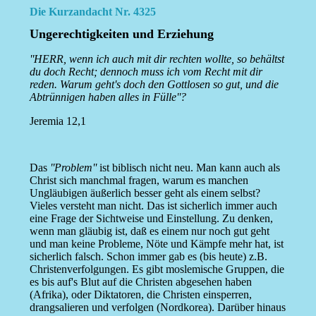
Die Kurzandacht Nr. 4325
Ungerechtigkeiten und Erziehung
''HERR, wenn ich auch mit dir rechten wollte, so behältst
du doch Recht; dennoch muss ich vom Recht mit dir
reden. Warum geht's doch den Gottlosen so gut, und die
Abtrünnigen haben alles in Fülle''?
Jeremia 12,1
Das
''Problem''
ist biblisch nicht neu. Man kann auch als
Christ sich manchmal fragen, warum es manchen
Ungläubigen äußerlich besser geht als einem selbst?
Vieles versteht man nicht. Das ist sicherlich immer auch
eine Frage der Sichtweise und Einstellung. Zu denken,
wenn man gläubig ist, daß es einem nur noch gut geht
und man keine Probleme, Nöte und Kämpfe mehr hat, ist
sicherlich falsch. Schon immer gab es (bis heute) z.B.
Christenverfolgungen. Es gibt moslemische Gruppen, die
es bis auf's Blut auf die Christen abgesehen haben
(Afrika), oder Diktatoren, die Christen einsperren,
drangsalieren und verfolgen (Nordkorea). Darüber hinaus