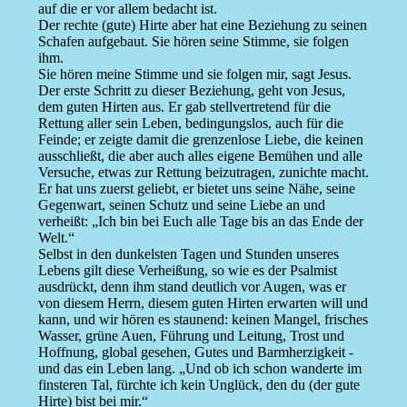
auf die er vor allem bedacht ist.
Der rechte (gute) Hirte aber hat eine Beziehung zu seinen
Schafen aufgebaut. Sie hören seine Stimme, sie folgen
ihm.
Sie hören meine Stimme und sie folgen mir, sagt Jesus.
Der erste Schritt zu dieser Beziehung, geht von Jesus,
dem guten Hirten aus. Er gab stellvertretend für die
Rettung aller sein Leben, bedingungslos, auch für die
Feinde; er zeigte damit die grenzenlose Liebe, die keinen
ausschließt, die aber auch alles eigene Bemühen und alle
Versuche, etwas zur Rettung beizutragen, zunichte macht.
Er hat uns zuerst geliebt, er bietet uns seine Nähe, seine
Gegenwart, seinen Schutz und seine Liebe an und
verheißt: „Ich bin bei Euch alle Tage bis an das Ende der
Welt.“
Selbst in den dunkelsten Tagen und Stunden unseres
Lebens gilt diese Verheißung, so wie es der Psalmist
ausdrückt, denn ihm stand deutlich vor Augen, was er
von diesem Herrn, diesem guten Hirten erwarten will und
kann, und wir hören es staunend: keinen Mangel, frisches
Wasser, grüne Auen, Führung und Leitung, Trost und
Hoffnung, global gesehen, Gutes und Barmherzigkeit -
und das ein Leben lang. „Und ob ich schon wanderte im
finsteren Tal, fürchte ich kein Unglück, den du (der gute
Hirte) bist bei mir.“