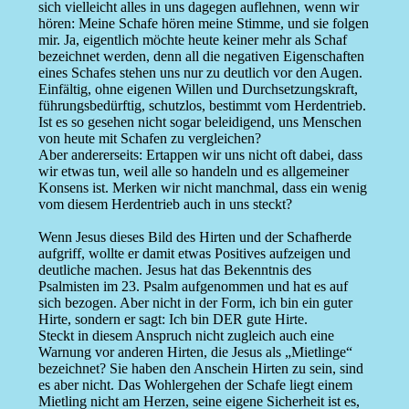
sich vielleicht alles in uns dagegen auflehnen, wenn wir
hören: Meine Schafe hören meine Stimme, und sie folgen
mir. Ja, eigentlich möchte heute keiner mehr als Schaf
bezeichnet werden, denn all die negativen Eigenschaften
eines Schafes stehen uns nur zu deutlich vor den Augen.
Einfältig, ohne eigenen Willen und Durchsetzungskraft,
führungsbedürftig, schutzlos, bestimmt vom Herdentrieb.
Ist es so gesehen nicht sogar beleidigend, uns Menschen
von heute mit Schafen zu vergleichen?
Aber andererseits: Ertappen wir uns nicht oft dabei, dass
wir etwas tun, weil alle so handeln und es allgemeiner
Konsens ist. Merken wir nicht manchmal, dass ein wenig
vom diesem Herdentrieb auch in uns steckt?
Wenn Jesus dieses Bild des Hirten und der Schafherde
aufgriff, wollte er damit etwas Positives aufzeigen und
deutliche machen. Jesus hat das Bekenntnis des
Psalmisten im 23. Psalm aufgenommen und hat es auf
sich bezogen. Aber nicht in der Form, ich bin ein guter
Hirte, sondern er sagt: Ich bin DER gute Hirte.
Steckt in diesem Anspruch nicht zugleich auch eine
Warnung vor anderen Hirten, die Jesus als „Mietlinge“
bezeichnet? Sie haben den Anschein Hirten zu sein, sind
es aber nicht. Das Wohlergehen der Schafe liegt einem
Mietling nicht am Herzen, seine eigene Sicherheit ist es,