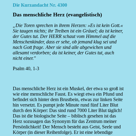
Die Kurzandacht Nr. 4300
Das menschliche Herz (evangelistisch)
„Die Toren sprechen in ihrem Herzen: »Es ist kein Gott.«
Sie taugen nichts; ihr Treiben ist ein Gräuel; da ist keiner,
der Gutes tut. Der HERR schaut vom Himmel auf die
Menschenkinder, dass er sehe, ob jemand klug sei und
nach Gott frage. Aber sie sind alle abgewichen und
allesamt verdorben; da ist keiner, der Gutes tut, auch
nicht einer.''
Psalm 40, 1-3
Das menschliche Herz ist ein Muskel, der etwa so groß ist
wie eine menschliche Faust. Es wiegt etwa ein Pfund und
befindet sich hinter dem Brustbein, etwas zur linken Seite
hin versetzt. Es pumpt jede Minute rund fünf Liter Blut
durch den Körper: Das sind rund 7000 Liter Blut täglich!
Das ist die biologische Seite – biblisch gesehen ist das
Herz sozusagen das Synonym für das Zentrum meiner
Persönlichkeit! Der Mensch besteht aus Geist, Seele und
Körper (in dieser Reihenfolge). Er ist eine lebendige