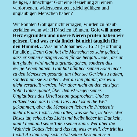
heiliger, allmächtiger Gott eine Beziehung zu einem
verdorbenen, widerspenstigen, gleichgültigen und
ungläubigen Menschen haben?
Wir könnten Gott gar nicht ertragen, würden zu Staub
zerfallen wenn wir IHN sehen könnten.
Gott will unser
Herz ergründen und unsere Nieren prüfen haben wir
gelesen. Und was er da findet, ist nicht tauglich für
den Himmel…
Was nun? Johannes 3, 16-21 (Hoffnung
für alle):
„Denn Gott hat die Menschen so sehr geliebt,
dass er seinen einzigen Sohn für sie hergab. Jeder, der an
ihn glaubt, wird nicht zugrunde gehen, sondern das
ewige Leben haben. Gott hat nämlich seinen Sohn nicht
zu den Menschen gesandt, um über sie Gericht zu halten,
sondern um sie zu retten. Wer an ihn glaubt, der wird
nicht verurteilt werden. Wer aber nicht an den einzigen
Sohn Gottes glaubt, über den ist wegen seines
Unglaubens das Urteil schon gesprochen. Und so
vollzieht sich das Urteil: Das Licht ist in die Welt
gekommen, aber die Menschen lieben die Finsternis
mehr als das Licht. Denn alles, was sie tun, ist böse. Wer
Böses tut, scheut das Licht und bleibt lieber im Dunkeln,
damit niemand seine Taten sehen kann. Wer aber die
Wahrheit Gottes liebt und das tut, was er will, der tritt ins
Licht! An ihm zeigt sich: Gott selber bestimmt sein