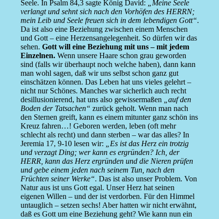
Seele. In Psalm 84,3 sagte König David:
„Meine Seele
verlangt und sehnt sich nach den Vorhöfen des HERRN;
mein Leib und Seele freuen sich in dem lebendigen Gott“
.
Da ist also eine Beziehung zwischen einem Menschen
und Gott – eine Herzensangelegenheit. So dürfen wir das
sehen.
Gott will eine Beziehung mit uns – mit jedem
Einzelnen.
Wenn unsere Haare schon grau geworden
sind (falls wir überhaupt noch welche haben), dann kann
man wohl sagen, daß wir uns selbst schon ganz gut
einschätzen können. Das Leben hat uns vieles gelehrt –
nicht nur Schönes. Manches war sicherlich auch recht
desillusionierend, hat uns also gewissermaßen
„auf den
Boden der Tatsachen“
zurück geholt. Wenn man nach
den Sternen greift, kann es einem mitunter ganz schön ins
Kreuz fahren…! Geboren werden, leben (oft mehr
schlecht als recht) und dann sterben – war das alles? In
Jeremia 17, 9-10 lesen wir:
„Es ist das Herz ein trotzig
und verzagt Ding; wer kann es ergründen? Ich, der
HERR, kann das Herz ergründen und die Nieren prüfen
und gebe einem jeden nach seinem Tun, nach den
Früchten seiner Werke“
. Das ist also unser Problem. Von
Natur aus ist uns Gott egal. Unser Herz hat seinen
eigenen Willen – und der ist verdorben. Für den Himmel
untauglich – setzen sechs! Aber hatten wir nicht erwähnt,
daß es Gott um eine Beziehung geht? Wie kann nun ein