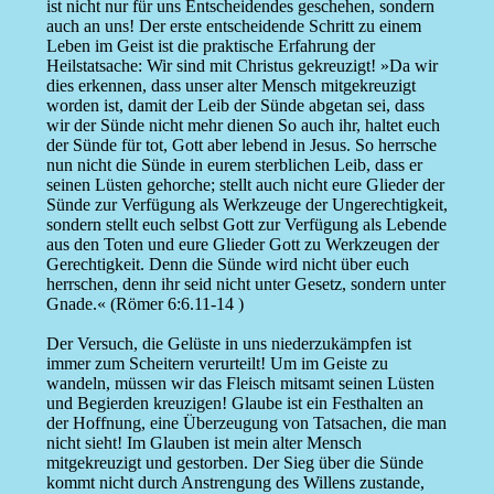
ist nicht nur für uns Entscheidendes geschehen, sondern
auch an uns! Der erste entscheidende Schritt zu einem
Leben im Geist ist die praktische Erfahrung der
Heilstatsache: Wir sind mit Christus gekreuzigt! »Da wir
dies erkennen, dass unser alter Mensch mitgekreuzigt
worden ist, damit der Leib der Sünde abgetan sei, dass
wir der Sünde nicht mehr dienen So auch ihr, haltet euch
der Sünde für tot, Gott aber lebend in Jesus. So herrsche
nun nicht die Sünde in eurem sterblichen Leib, dass er
seinen Lüsten gehorche; stellt auch nicht eure Glieder der
Sünde zur Verfügung als Werkzeuge der Ungerechtigkeit,
sondern stellt euch selbst Gott zur Verfügung als Lebende
aus den Toten und eure Glieder Gott zu Werkzeugen der
Gerechtigkeit. Denn die Sünde wird nicht über euch
herrschen, denn ihr seid nicht unter Gesetz, sondern unter
Gnade.« (Römer 6:6.11-14 )
Der Versuch, die Gelüste in uns niederzukämpfen ist
immer zum Scheitern verurteilt! Um im Geiste zu
wandeln, müssen wir das Fleisch mitsamt seinen Lüsten
und Begierden kreuzigen! Glaube ist ein Festhalten an
der Hoffnung, eine Überzeugung von Tatsachen, die man
nicht sieht! Im Glauben ist mein alter Mensch
mitgekreuzigt und gestorben. Der Sieg über die Sünde
kommt nicht durch Anstrengung des Willens zustande,