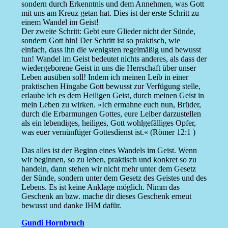
sondern durch Erkenntnis und dem Annehmen, was Gott
mit uns am Kreuz getan hat. Dies ist der erste Schritt zu
einem Wandel im Geist!
Der zweite Schritt: Gebt eure Glieder nicht der Sünde,
sondern Gott hin! Der Schritt ist so praktisch, wie
einfach, dass ihn die wenigsten regelmäßig und bewusst
tun! Wandel im Geist bedeutet nichts anderes, als dass der
wiedergeborene Geist in uns die Herrschaft über unser
Leben ausüben soll! Indem ich meinen Leib in einer
praktischen Hingabe Gott bewusst zur Verfügung stelle,
erlaube ich es dem Heiligen Geist, durch meinen Geist in
mein Leben zu wirken. »Ich ermahne euch nun, Brüder,
durch die Erbarmungen Gottes, eure Leiber darzustellen
als ein lebendiges, heiliges, Gott wohlgefälliges Opfer,
was euer vernünftiger Gottesdienst ist.« (Römer 12:1 )
Das alles ist der Beginn eines Wandels im Geist. Wenn
wir beginnen, so zu leben, praktisch und konkret so zu
handeln, dann stehen wir nicht mehr unter dem Gesetz
der Sünde, sondern unter dem Gesetz des Geistes und des
Lebens. Es ist keine Anklage möglich. Nimm das
Geschenk an bzw. mache dir dieses Geschenk erneut
bewusst und danke IHM dafür.
Gundi Hornbruch