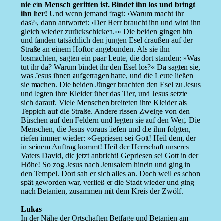
nie ein Mensch geritten ist. Bindet ihn los und bringt
ihn her!
Und wenn jemand fragt: ›Warum macht ihr
das?‹, dann antwortet: ›Der Herr braucht ihn und wird ihn
gleich wieder zurückschicken.‹« Die beiden gingen hin
und fanden tatsächlich den jungen Esel draußen auf der
Straße an einem Hoftor angebunden. Als sie ihn
losmachten, sagten ein paar Leute, die dort standen: »Was
tut ihr da? Warum bindet ihr den Esel los?« Da sagten sie,
was Jesus ihnen aufgetragen hatte, und die Leute ließen
sie machen. Die beiden Jünger brachten den Esel zu Jesus
und legten ihre Kleider über das Tier, und Jesus setzte
sich darauf. Viele Menschen breiteten ihre Kleider als
Teppich auf die Straße. Andere rissen Zweige von den
Büschen auf den Feldern und legten sie auf den Weg. Die
Menschen, die Jesus voraus liefen und die ihm folgten,
riefen immer wieder: »Gepriesen sei Gott! Heil dem, der
in seinem Auftrag kommt! Heil der Herrschaft unseres
Vaters David, die jetzt anbricht! Gepriesen sei Gott in der
Höhe! So zog Jesus nach Jerusalem hinein und ging in
den Tempel. Dort sah er sich alles an. Doch weil es schon
spät geworden war, verließ er die Stadt wieder und ging
nach Betanien, zusammen mit dem Kreis der Zwölf.
Lukas
In der Nähe der Ortschaften Betfage und Betanien am