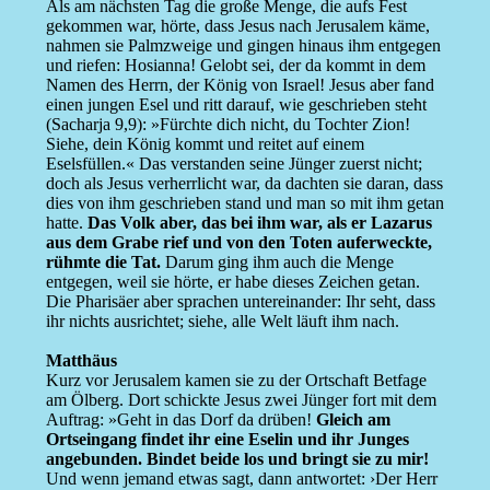
Als am nächsten Tag die große Menge, die aufs Fest
gekommen war, hörte, dass Jesus nach Jerusalem käme,
nahmen sie Palmzweige und gingen hinaus ihm entgegen
und riefen: Hosianna! Gelobt sei, der da kommt in dem
Namen des Herrn, der König von Israel! Jesus aber fand
einen jungen Esel und ritt darauf, wie geschrieben steht
(Sacharja 9,9): »Fürchte dich nicht, du Tochter Zion!
Siehe, dein König kommt und reitet auf einem
Eselsfüllen.« Das verstanden seine Jünger zuerst nicht;
doch als Jesus verherrlicht war, da dachten sie daran, dass
dies von ihm geschrieben stand und man so mit ihm getan
hatte.
Das Volk aber, das bei ihm war, als er Lazarus
aus dem Grabe rief und von den Toten auferweckte,
rühmte die Tat.
Darum ging ihm auch die Menge
entgegen, weil sie hörte, er habe dieses Zeichen getan.
Die Pharisäer aber sprachen untereinander: Ihr seht, dass
ihr nichts ausrichtet; siehe, alle Welt läuft ihm nach.
Matthäus
Kurz vor Jerusalem kamen sie zu der Ortschaft Betfage
am Ölberg. Dort schickte Jesus zwei Jünger fort mit dem
Auftrag: »Geht in das Dorf da drüben!
Gleich am
Ortseingang findet ihr eine Eselin und ihr Junges
angebunden. Bindet beide los und bringt sie zu mir!
Und wenn jemand etwas sagt, dann antwortet: ›Der Herr