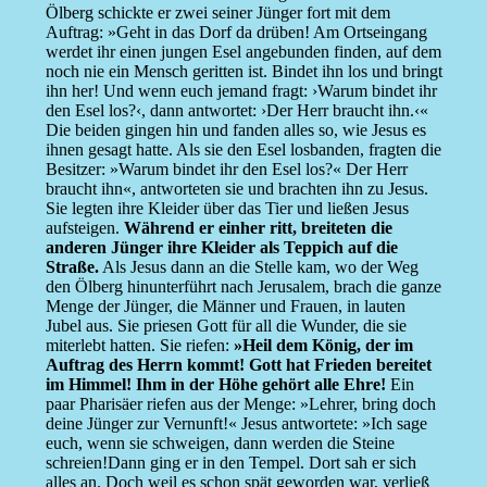
Ölberg schickte er zwei seiner Jünger fort mit dem
Auftrag: »Geht in das Dorf da drüben! Am Ortseingang
werdet ihr einen jungen Esel angebunden finden, auf dem
noch nie ein Mensch geritten ist. Bindet ihn los und bringt
ihn her! Und wenn euch jemand fragt: ›Warum bindet ihr
den Esel los?‹, dann antwortet: ›Der Herr braucht ihn.‹«
Die beiden gingen hin und fanden alles so, wie Jesus es
ihnen gesagt hatte. Als sie den Esel losbanden, fragten die
Besitzer: »Warum bindet ihr den Esel los?« Der Herr
braucht ihn«, antworteten sie und brachten ihn zu Jesus.
Sie legten ihre Kleider über das Tier und ließen Jesus
aufsteigen.
Während er einher ritt, breiteten die
anderen Jünger ihre Kleider als Teppich auf die
Straße.
Als Jesus dann an die Stelle kam, wo der Weg
den Ölberg hinunterführt nach Jerusalem, brach die ganze
Menge der Jünger, die Männer und Frauen, in lauten
Jubel aus. Sie priesen Gott für all die Wunder, die sie
miterlebt hatten. Sie riefen:
»Heil dem König, der im
Auftrag des Herrn kommt! Gott hat Frieden bereitet
im Himmel! Ihm in der Höhe gehört alle Ehre!
Ein
paar Pharisäer riefen aus der Menge: »Lehrer, bring doch
deine Jünger zur Vernunft!« Jesus antwortete: »Ich sage
euch, wenn sie schweigen, dann werden die Steine
schreien!Dann ging er in den Tempel. Dort sah er sich
alles an. Doch weil es schon spät geworden war, verließ