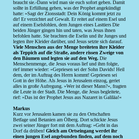
braucht sie.‹Dann wird man sie euch sofort geben. Damit
sollte in Erfüllung gehen, was der Prophet angekündigt
hatte: »Sagt der Zionsstadt: Dein König kommt jetzt zu
dir! Er verzichtet auf Gewalt. Er reitet auf einem Esel und
auf einem Eselsfohlen, dem Jungen eines Lasttiers Die
beiden Jünger gingen hin und taten, was Jesus ihnen
befohlen hatte. Sie brachten die Eselin und ihr Junges und
legten ihre Kleider darüber, und Jesus setzte sich darauf.
Viele Menschen aus der Menge breiteten ihre Kleider
als Teppich auf die Straße, andere rissen Zweige von
den Bäumen und legten sie auf den Weg.
Die
Menschenmenge, die Jesus voraus lief und ihm folgte,
rief immer wieder: »Gepriesen sei der Sohn Davids! Heil
dem, der im Auftrag des Herrn kommt! Gepriesen sei
Gott in der Höhe. Als Jesus in Jerusalem einzog, geriet
alles in große Aufregung. »Wer ist dieser Mann?«, fragten
die Leute in der Stadt. Die Menge, die Jesus begleitete,
rief: »Das ist der Prophet Jesus aus Nazaret in Galiläa!«
Markus
Kurz vor Jerusalem kamen sie zu den Ortschaften
Betfage und Betanien am Ölberg. Dort schickte Jesus
zwei seiner Jünger fort mit dem Auftrag: »Geht in das
Dorf da drüben!
Gleich am Ortseingang werdet ihr
einen jungen Esel angebunden finden, auf dem noch