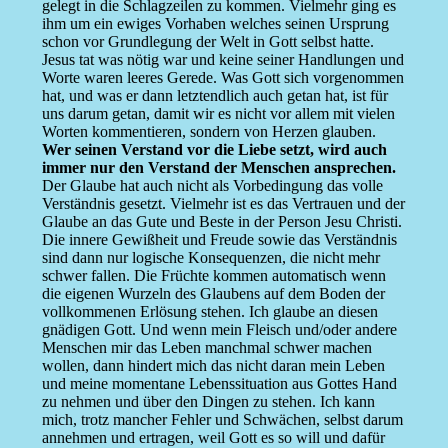
gelegt in die Schlagzeilen zu kommen. Vielmehr ging es
ihm um ein ewiges Vorhaben welches seinen Ursprung
schon vor Grundlegung der Welt in Gott selbst hatte.
Jesus tat was nötig war und keine seiner Handlungen und
Worte waren leeres Gerede. Was Gott sich vorgenommen
hat, und was er dann letztendlich auch getan hat, ist für
uns darum getan, damit wir es nicht vor allem mit vielen
Worten kommentieren, sondern von Herzen glauben.
Wer seinen Verstand vor die Liebe setzt, wird auch
immer nur den Verstand der Menschen ansprechen.
Der Glaube hat auch nicht als Vorbedingung das volle
Verständnis gesetzt. Vielmehr ist es das Vertrauen und der
Glaube an das Gute und Beste in der Person Jesu Christi.
Die innere Gewißheit und Freude sowie das Verständnis
sind dann nur logische Konsequenzen, die nicht mehr
schwer fallen. Die Früchte kommen automatisch wenn
die eigenen Wurzeln des Glaubens auf dem Boden der
vollkommenen Erlösung stehen. Ich glaube an diesen
gnädigen Gott. Und wenn mein Fleisch und/oder andere
Menschen mir das Leben manchmal schwer machen
wollen, dann hindert mich das nicht daran mein Leben
und meine momentane Lebenssituation aus Gottes Hand
zu nehmen und über den Dingen zu stehen. Ich kann
mich, trotz mancher Fehler und Schwächen, selbst darum
annehmen und ertragen, weil Gott es so will und dafür