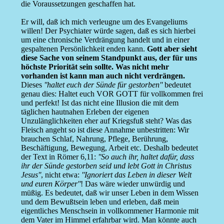
die Voraussetzungen geschaffen hat.
Er will, daß ich mich verleugne um des Evangeliums
willen! Der Psychiater würde sagen, daß es sich hierbei
um eine chronische Verdrängung handelt und in einer
gespaltenen Persönlichkeit enden kann.
Gott aber sieht
diese Sache von seinem Standpunkt aus, der für uns
höchste Priorität sein sollte. Was nicht mehr
vorhanden ist kann man auch nicht verdrängen.
Dieses
''haltet euch der Sünde für gestorben''
bedeutet
genau dies: Haltet euch VOR GOTT für vollkommen frei
und perfekt! Ist das nicht eine Illusion die mit dem
täglichen hautnahen Erleben der eigenen
Unzulänglichkeiten eher auf Kriegsfuß steht? Was das
Fleisch angeht so ist diese Annahme unbestritten: Wir
brauchen Schlaf, Nahrung, Pflege, Berührung,
Beschäftigung, Bewegung, Arbeit etc. Deshalb bedeutet
der Text in Römer 6,11:
''So auch ihr, haltet dafür, dass
ihr der Sünde gestorben seid und lebt Gott in Christus
Jesus''
, nicht etwa:
''Ignoriert das Leben in dieser Welt
und euren Körper''
! Das wäre wieder unwürdig und
müßig. Es bedeutet, daß wir unser Leben in dem Wissen
und dem Bewußtsein leben und erleben, daß mein
eigentliches Menschsein in vollkommener Harmonie mit
dem Vater im Himmel erfahrbar wird. Man könnte auch