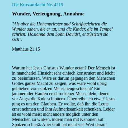
Die Kurzandacht Nr. 4215
Wunder, Verleugnung, Annahme
''Als aber die Hohenpriester und Schriftgelehrten die
Wunder sahen, die er tat, und die Kinder, die im Tempel
schrien: Hosianna dem Sohn Davids!, entrüsteten sie
sich''.
Matthäus 21,15
Warum hat Jesus Christus Wunder getan? Der Mensch ist
in mancherlei Hinsicht sehr einfach konstruiert und leicht
zu beeinflussen. Wäre es darum gegangen den Menschen
Gottes ganze Macht zu zeigen, was wäre wohl übrig
geblieben vom stolzen Menschengeschlecht? Ein
jammernder Haufen erschrockener Menschlein, denen
vor Angst die Knie schlottern. Übertreibe ich etwa? Jesus
ging es um den Glauben. Er wollte, daß ihn die Leute
ernst nehmen und ihm Aufmerksamkeit schenken. Leider
ist es wohl meist nicht anders möglich unter den
Menschen zu wirken, indem man mit Kanonen auf
Spatzen schießt. Aber Gott hat nicht viel Wert darauf