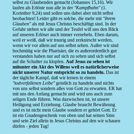
selbst zu Glaubenden gemacht (Johannes 15,16). Wir
laufen als Erlöste nun alle in der
''Kampfbahn''
(1.
Korinther 9,24) und sollen uns dabei aber nicht selbst
beobachten! Leider gibt es solche, die mehr mit
''ihrem
Glauben''
als mit Jesus Christus beschäftigt sind. In der
Gefahr stehen wir alle und der Teufel will uns den Blick
auf unseren Erlöser auch immer vernebeln. Eben darum,
weil er weiß, daß wir traurig und zerknirscht werden,
wenn wir vor allem auf uns selbst sehen. Außer wir sind
hochmütig wie die Pharisäer, die es außerordentlich gut
verstanden haben nur auf sich zu sehen und sich selbst
auf die Schulter zu klopfen.
Auf Jesus zu sehen ist
mitunter ein Akt des Willens weil es natürlicherweise
nicht unserer Natur entspricht so zu handeln.
Das ist
der tägliche Kampf, daß wir lernen in einem
''todverfallenen Leibe''
geistlich zu handeln und nichts
von uns selbst sondern alles von Gott zu erwarten. ER hat
mit uns den Anfang gemacht und wird uns auch zum
seligen Ende führen. Was dazwischen ist, ist unsere
Heiligung und Erziehung. Glaube braucht Bewährung
und es ist nicht mein Glaube sondern er gehört Gott. Er
ist ein Gnadengeschenk von oben und hat seinen Sinn
und sein Ziel allein in Jesus Christus auf den wir schauen
dürfen - jeden Tag!