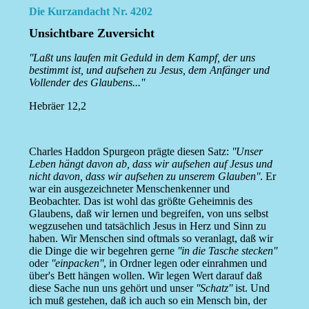
Die Kurzandacht Nr. 4202
Unsichtbare Zuversicht
''Laßt uns laufen mit Geduld in dem Kampf, der uns
bestimmt ist, und aufsehen zu Jesus, dem Anfänger und
Vollender des Glaubens...''
Hebräer 12,2
Charles Haddon Spurgeon prägte diesen Satz:
''Unser
Leben hängt davon ab, dass wir aufsehen auf Jesus und
nicht davon, dass wir aufsehen zu unserem Glauben''
. Er
war ein ausgezeichneter Menschenkenner und
Beobachter. Das ist wohl das größte Geheimnis des
Glaubens, daß wir lernen und begreifen, von uns selbst
wegzusehen und tatsächlich Jesus in Herz und Sinn zu
haben. Wir Menschen sind oftmals so veranlagt, daß wir
die Dinge die wir begehren gerne
''in die Tasche stecken''
oder
''einpacken''
, in Ordner legen oder einrahmen und
über's Bett hängen wollen. Wir legen Wert darauf daß
diese Sache nun uns gehört und unser
''Schatz''
ist. Und
ich muß gestehen, daß ich auch so ein Mensch bin, der