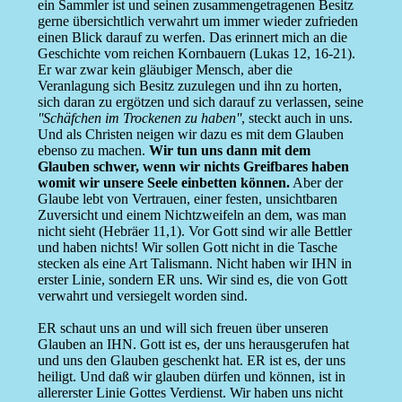
ein Sammler ist und seinen zusammengetragenen Besitz
gerne übersichtlich verwahrt um immer wieder zufrieden
einen Blick darauf zu werfen. Das erinnert mich an die
Geschichte vom reichen Kornbauern (Lukas 12, 16-21).
Er war zwar kein gläubiger Mensch, aber die
Veranlagung sich Besitz zuzulegen und ihn zu horten,
sich daran zu ergötzen und sich darauf zu verlassen, seine
''Schäfchen im Trockenen zu haben''
, steckt auch in uns.
Und als Christen neigen wir dazu es mit dem Glauben
ebenso zu machen.
Wir tun uns dann mit dem
Glauben schwer, wenn wir nichts Greifbares haben
womit wir unsere Seele einbetten können.
Aber der
Glaube lebt von Vertrauen, einer festen, unsichtbaren
Zuversicht und einem Nichtzweifeln an dem, was man
nicht sieht (Hebräer 11,1). Vor Gott sind wir alle Bettler
und haben nichts! Wir sollen Gott nicht in die Tasche
stecken als eine Art Talismann. Nicht haben wir IHN in
erster Linie, sondern ER uns. Wir sind es, die von Gott
verwahrt und versiegelt worden sind.
ER schaut uns an und will sich freuen über unseren
Glauben an IHN. Gott ist es, der uns herausgerufen hat
und uns den Glauben geschenkt hat. ER ist es, der uns
heiligt. Und daß wir glauben dürfen und können, ist in
allererster Linie Gottes Verdienst. Wir haben uns nicht