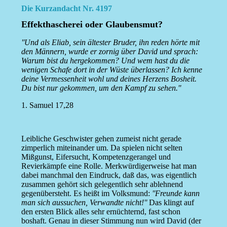
Die Kurzandacht Nr. 4197
Effekthascherei oder Glaubensmut?
''Und als Eliab, sein ältester Bruder, ihn reden hörte mit
den Männern, wurde er zornig über David und sprach:
Warum bist du hergekommen? Und wem hast du die
wenigen Schafe dort in der Wüste überlassen? Ich kenne
deine Vermessenheit wohl und deines Herzens Bosheit.
Du bist nur gekommen, um den Kampf zu sehen.''
1. Samuel 17,28
Leibliche Geschwister gehen zumeist nicht gerade
zimperlich miteinander um. Da spielen nicht selten
Mißgunst, Eifersucht, Kompetenzgerangel und
Revierkämpfe eine Rolle. Merkwürdigerweise hat man
dabei manchmal den Eindruck, daß das, was eigentlich
zusammen gehört sich gelegentlich sehr ablehnend
gegenübersteht. Es heißt im Volksmund:
''Freunde kann
man sich aussuchen, Verwandte nicht!''
Das klingt auf
den ersten Blick alles sehr ernüchternd, fast schon
boshaft. Genau in dieser Stimmung nun wird David (der