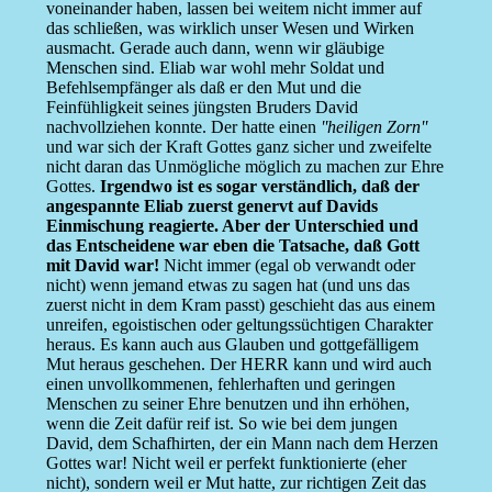
voneinander haben, lassen bei weitem nicht immer auf
das schließen, was wirklich unser Wesen und Wirken
ausmacht. Gerade auch dann, wenn wir gläubige
Menschen sind. Eliab war wohl mehr Soldat und
Befehlsempfänger als daß er den Mut und die
Feinfühligkeit seines jüngsten Bruders David
nachvollziehen konnte. Der hatte einen
''heiligen Zorn''
und war sich der Kraft Gottes ganz sicher und zweifelte
nicht daran das Unmögliche möglich zu machen zur Ehre
Gottes.
Irgendwo ist es sogar verständlich, daß der
angespannte Eliab zuerst genervt auf Davids
Einmischung reagierte. Aber der Unterschied und
das Entscheidene war eben die Tatsache, daß Gott
mit David war!
Nicht immer (egal ob verwandt oder
nicht) wenn jemand etwas zu sagen hat (und uns das
zuerst nicht in dem Kram passt) geschieht das aus einem
unreifen, egoistischen oder geltungssüchtigen Charakter
heraus. Es kann auch aus Glauben und gottgefälligem
Mut heraus geschehen. Der HERR kann und wird auch
einen unvollkommenen, fehlerhaften und geringen
Menschen zu seiner Ehre benutzen und ihn erhöhen,
wenn die Zeit dafür reif ist. So wie bei dem jungen
David, dem Schafhirten, der ein Mann nach dem Herzen
Gottes war! Nicht weil er perfekt funktionierte (eher
nicht), sondern weil er Mut hatte, zur richtigen Zeit das