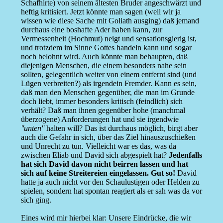
Schafhirte) von seinem ältesten Bruder angeschwärzt und
heftig kritisiert. Jetzt könnte man sagen (weil wir ja
wissen wie diese Sache mit Goliath ausging) daß jemand
durchaus eine boshafte Ader haben kann, zur
Vermessenheit (Hochmut) neigt und sensationsgierig ist,
und trotzdem im Sinne Gottes handeln kann und sogar
noch belohnt wird. Auch könnte man behaupten, daß
diejenigen Menschen, die einem besonders nahe sein
sollten, gelegentlich weiter von einem entfernt sind (und
Lügen verbreiten?) als irgendein Fremder. Kann es sein,
daß man den Menschen gegenüber, die man im Grunde
doch liebt, immer besonders kritisch (feindlich) sich
verhält? Daß man ihnen gegenüber hohe (manchmal
überzogene) Anforderungen hat und sie irgendwie
''unten''
halten will? Das ist durchaus möglich, birgt aber
auch die Gefahr in sich, über das Ziel hinauszuschießen
und Unrecht zu tun. Vielleicht war es das, was da
zwischen Eliab und David sich abgespielt hat?
Jedenfalls
hat sich David davon nicht beirren lassen und hat
sich auf keine Streitereien eingelassen. Gut so!
David
hatte ja auch nicht vor den Schaulustigen oder Helden zu
spielen, sondern hat spontan reagiert als er sah was da vor
sich ging.
Eines wird mir hierbei klar: Unsere Eindrücke, die wir