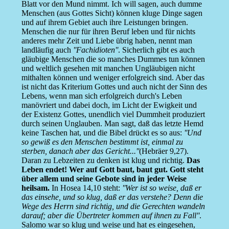
Blatt vor den Mund nimmt. Ich will sagen, auch dumme
Menschen (aus Gottes Sicht) können kluge Dinge sagen
und auf ihrem Gebiet auch ihre Leistungen bringen.
Menschen die nur für ihren Beruf leben und für nichts
anderes mehr Zeit und Liebe übrig haben, nennt man
landläufig auch
''Fachidioten''
. Sicherlich gibt es auch
gläubige Menschen die so manches Dummes tun können
und weltlich gesehen mit manchen Ungläubigen nicht
mithalten können und weniger erfolgreich sind. Aber das
ist nicht das Kriterium Gottes und auch nicht der Sinn des
Lebens, wenn man sich erfolgreich durch's Leben
manövriert und dabei doch, im Licht der Ewigkeit und
der Existenz Gottes, unendlich viel Dummheit produziert
durch seinen Unglauben. Man sagt, daß das letzte Hemd
keine Taschen hat, und die Bibel drückt es so aus:
''Und
so gewiß es den Menschen bestimmt ist, einmal zu
sterben, danach aber das Gericht...''
(Hebräer 9,27).
Daran zu Lebzeiten zu denken ist klug und richtig.
Das
Leben endet! Wer auf Gott baut, baut gut. Gott steht
über allem und seine Gebote sind in jeder Weise
heilsam.
In Hosea 14,10 steht:
''Wer ist so weise, daß er
das einsehe, und so klug, daß er das verstehe? Denn die
Wege des Herrn sind richtig, und die Gerechten wandeln
darauf; aber die Übertreter kommen auf ihnen zu Fall''
.
Salomo war so klug und weise und hat es eingesehen,