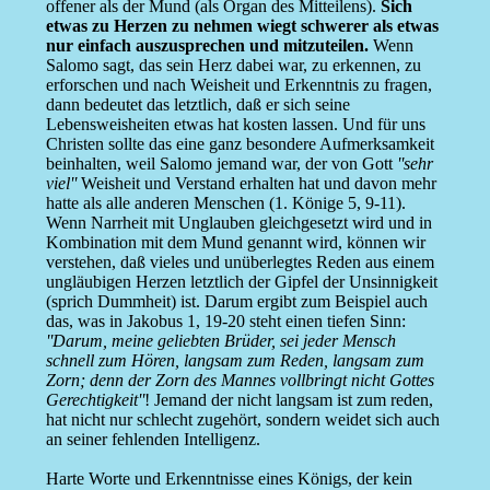
offener als der Mund (als Organ des Mitteilens).
Sich
etwas zu Herzen zu nehmen wiegt schwerer als etwas
nur einfach auszusprechen und mitzuteilen.
Wenn
Salomo sagt, das sein Herz dabei war, zu erkennen, zu
erforschen und nach Weisheit und Erkenntnis zu fragen,
dann bedeutet das letztlich, daß er sich seine
Lebensweisheiten etwas hat kosten lassen. Und für uns
Christen sollte das eine ganz besondere Aufmerksamkeit
beinhalten, weil Salomo jemand war, der von Gott
''sehr
viel''
Weisheit und Verstand erhalten hat und davon mehr
hatte als alle anderen Menschen (1. Könige 5, 9-11).
Wenn Narrheit mit Unglauben gleichgesetzt wird und in
Kombination mit dem Mund genannt wird, können wir
verstehen, daß vieles und unüberlegtes Reden aus einem
ungläubigen Herzen letztlich der Gipfel der Unsinnigkeit
(sprich Dummheit) ist. Darum ergibt zum Beispiel auch
das, was in Jakobus 1, 19-20 steht einen tiefen Sinn:
''Darum, meine geliebten Brüder, sei jeder Mensch
schnell zum Hören, langsam zum Reden, langsam zum
Zorn; denn der Zorn des Mannes vollbringt nicht Gottes
Gerechtigkeit''
! Jemand der nicht langsam ist zum reden,
hat nicht nur schlecht zugehört, sondern weidet sich auch
an seiner fehlenden Intelligenz.
Harte Worte und Erkenntnisse eines Königs, der kein