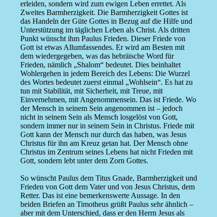
erleiden, sondern wird zum ewigen Leben errettet. Als
Zweites Barmherzigkeit. Die Barmherzigkeit Gottes ist
das Handeln der Güte Gottes in Bezug auf die Hilfe und
Unterstützung im täglichen Leben als Christ. Als dritten
Punkt wünscht ihm Paulus Frieden. Dieser Friede von
Gott ist etwas Allumfassendes. Er wird am Besten mit
dem wiedergegeben, was das hebräische Word für
Frieden, nämlich „Shalom“ bedeutet. Dies beinhaltet
Wohlergehen in jedem Bereich des Lebens: Die Wurzel
des Wortes bedeutet zuerst einmal „Wohlsein“. Es hat zu
tun mit Stabilität, mit Sicherheit, mit Treue, mit
Einvernehmen, mit Angenommensein. Das ist Friede. Wo
der Mensch in seinem Sein angenommen ist – jedoch
nicht in seinem Sein als Mensch losgelöst von Gott,
sondern immer nur in seinem Sein in Christus. Friede mit
Gott kann der Mensch nur durch das haben, was Jesus
Christus für ihn am Kreuz getan hat. Der Mensch ohne
Christus im Zentrum seines Lebens hat nicht Frieden mit
Gott, sondern lebt unter dem Zorn Gottes.
So wünscht Paulus dem Titus Gnade, Barmherzigkeit und
Frieden von Gott dem Vater und von Jesus Christus, dem
Retter. Das ist eine bemerkenswerte Aussage. In den
beiden Briefen an Timotheus grüßt Paulus sehr ähnlich –
aber mit dem Unterschied, dass er den Herrn Jesus als