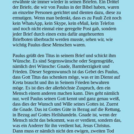
erwähnte sie immer wieder in seinen Briefen. Ein Drittel
der Briefe, die wir von Paulus in der Bibel haben, waren
an einzelne Personen gerichtet und dienten dazu, diese zu
ermutigen. Wenn man bedenkt, dass es zu Pauli Zeit noch
kein WhatsApp, kein Skype, kein eMail, kein Telefon
und noch nicht einmal eine geregelte Post gab, sondern
jeder Brief durch einen extra dafür angeheuerten
Briefboten überbracht werden musste, sehen wir, wie
wichtig Paulus diese Menschen waren.
Paulus grüßt den Titus in seinem Brief und schickt ihm
Wünsche. Es sind Segenswünsche oder Segensgrüße,
nämlich drei Wünsche: Gnade, Barmherzigkeit und
Frieden. Dieser Segenswunsch ist das Gebet des Paulus,
dass Gott Titus das schenken möge, was er im Dienst auf
Kreta braucht und ihn in Seinem Frieden bewahren
möge. Es ist dies der allerhöchste Zuspruch, den ein
Mensch einem anderen machen kann. Dies geht nämlich
nur, weil Paulus seinen Gott kennt und ganz genau weiß,
dass dies der Wunsch und Wille seines Gottes ist. Zuerst
die Gnade. Das ist Gottes Güte in Bezug auf die Rettung,
in Bezug auf Gottes Heilshandeln. Gnade ist, wenn der
Mensch nicht das bekommt, was er verdient, sondern das,
was ein Anderer für ihn verdient hat, Jesus Christus.
Dann muss er nämlich nicht den ewigen, zweiten Tod