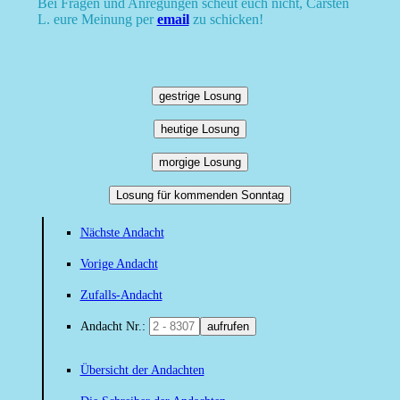
Bei Fragen und Anregungen scheut euch nicht, Carsten
L. eure Meinung per
email
zu schicken!
gestrige Losung
heutige Losung
morgige Losung
Losung für kommenden Sonntag
Nächste Andacht
Vorige Andacht
Zufalls-Andacht
Andacht Nr.:
aufrufen
Übersicht der Andachten