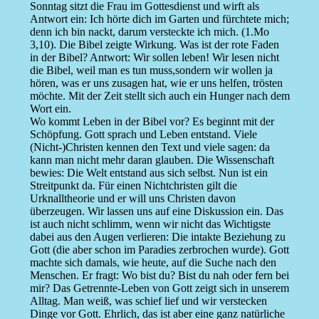
Sonntag sitzt die Frau im Gottesdienst und wirft als
Antwort ein: Ich hörte dich im Garten und fürchtete mich;
denn ich bin nackt, darum versteckte ich mich. (1.Mo
3,10). Die Bibel zeigte Wirkung. Was ist der rote Faden
in der Bibel? Antwort: Wir sollen leben! Wir lesen nicht
die Bibel, weil man es tun muss,sondern wir wollen ja
hören, was er uns zusagen hat, wie er uns helfen, trösten
möchte. Mit der Zeit stellt sich auch ein Hunger nach dem
Wort ein.
Wo kommt Leben in der Bibel vor? Es beginnt mit der
Schöpfung. Gott sprach und Leben entstand. Viele
(Nicht-)Christen kennen den Text und viele sagen: da
kann man nicht mehr daran glauben. Die Wissenschaft
bewies: Die Welt entstand aus sich selbst. Nun ist ein
Streitpunkt da. Für einen Nichtchristen gilt die
Urknalltheorie und er will uns Christen davon
überzeugen. Wir lassen uns auf eine Diskussion ein. Das
ist auch nicht schlimm, wenn wir nicht das Wichtigste
dabei aus den Augen verlieren: Die intakte Beziehung zu
Gott (die aber schon im Paradies zerbrochen wurde). Gott
machte sich damals, wie heute, auf die Suche nach den
Menschen. Er fragt: Wo bist du? Bist du nah oder fern bei
mir? Das Getrennte-Leben von Gott zeigt sich in unserem
Alltag. Man weiß, was schief lief und wir verstecken
Dinge vor Gott. Ehrlich, das ist aber eine ganz natürliche