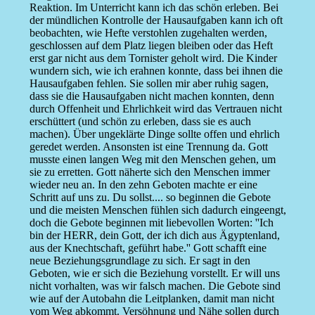
Reaktion. Im Unterricht kann ich das schön erleben. Bei
der mündlichen Kontrolle der Hausaufgaben kann ich oft
beobachten, wie Hefte verstohlen zugehalten werden,
geschlossen auf dem Platz liegen bleiben oder das Heft
erst gar nicht aus dem Tornister geholt wird. Die Kinder
wundern sich, wie ich erahnen konnte, dass bei ihnen die
Hausaufgaben fehlen. Sie sollen mir aber ruhig sagen,
dass sie die Hausaufgaben nicht machen konnten, denn
durch Offenheit und Ehrlichkeit wird das Vertrauen nicht
erschüttert (und schön zu erleben, dass sie es auch
machen). Über ungeklärte Dinge sollte offen und ehrlich
geredet werden. Ansonsten ist eine Trennung da. Gott
musste einen langen Weg mit den Menschen gehen, um
sie zu erretten. Gott näherte sich den Menschen immer
wieder neu an. In den zehn Geboten machte er eine
Schritt auf uns zu. Du sollst.... so beginnen die Gebote
und die meisten Menschen fühlen sich dadurch eingeengt,
doch die Gebote beginnen mit liebevollen Worten: ''Ich
bin der HERR, dein Gott, der ich dich aus Ägyptenland,
aus der Knechtschaft, geführt habe.'' Gott schafft eine
neue Beziehungsgrundlage zu sich. Er sagt in den
Geboten, wie er sich die Beziehung vorstellt. Er will uns
nicht vorhalten, was wir falsch machen. Die Gebote sind
wie auf der Autobahn die Leitplanken, damit man nicht
vom Weg abkommt. Versöhnung und Nähe sollen durch