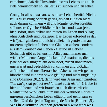
entnehmen, daß die Umstände unseres Lebens uns auch
stets herausfordern sollen Jesus zu suchen und zu sehen.
Gott geht alles etwas an, was unser Leben betrifft. Nichts
ist IHM zu billig oder zu gering als daß ER sich nicht
auch darum kümmern will und könnte. Gottes Realität
soll unsere tägliche Wirklichkeit sein - und zwar jetzt,
hier, sofort, unmittelbar und mitten im Leben und Alltag
ohne Aufschub und Strategie. Das Leben erfordert es daß
wir
''jetzt''
glauben und nicht vielleicht irgendwann aus
unserem täglichen Leben den Glauben ziehen, sondern
aus dem Glauben das Leben - Glaube ist Leben!
Sicherlich gibt es bei uns im Alltag auch immer mal
wieder Momente, Augenblicke und Situationen, die uns
(wie bei den Jüngern auf dem Boot) zuerst unheimlich,
unerwartet und bedrohlich vorkommen und plötzlich
auftauchen und uns überraschen. Aber wenn wir genau
hinsehen und zuhören sowie gläubig und nicht ungläubig
sind (Johannes 20,27), dann wird uns Jesus auch zurufen:
''Ich bin's, seid getrost und fürchtet euch nicht!''
Glaube ist
hier und heute und wir brauchen auch diese irdische
Realität und Wirklichkeit um uns der Wahrheit Gottes in
unserem persönlichen Leben gläubig und gehorsam zu
stellen. Und das jeden Tag und jede Nacht (Römer 1,5).
Was in Zukunft alles noch geschehen wird und was