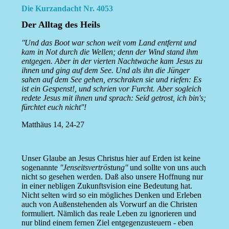
Die Kurzandacht Nr. 4053
Der Alltag des Heils
''Und das Boot war schon weit vom Land entfernt und
kam in Not durch die Wellen; denn der Wind stand ihm
entgegen. Aber in der vierten Nachtwache kam Jesus zu
ihnen und ging auf dem See. Und als ihn die Jünger
sahen auf dem See gehen, erschraken sie und riefen: Es
ist ein Gespenst!, und schrien vor Furcht. Aber sogleich
redete Jesus mit ihnen und sprach: Seid getrost, ich bin's;
fürchtet euch nicht''!
Matthäus 14, 24-27
Unser Glaube an Jesus Christus hier auf Erden ist keine
sogenannte
''Jenseitsvertröstung''
und sollte von uns auch
nicht so gesehen werden. Daß also unsere Hoffnung nur
in einer nebligen Zukunftsvision eine Bedeutung hat.
Nicht selten wird so ein mögliches Denken und Erleben
auch von Außenstehenden als Vorwurf an die Christen
formuliert. Nämlich das reale Leben zu ignorieren und
nur blind einem fernen Ziel entgegenzusteuern - eben