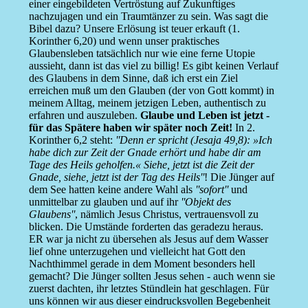
einer eingebildeten Vertröstung auf Zukunftiges
nachzujagen und ein Traumtänzer zu sein. Was sagt die
Bibel dazu? Unsere Erlösung ist teuer erkauft (1.
Korinther 6,20) und wenn unser praktisches
Glaubensleben tatsächlich nur wie eine ferne Utopie
aussieht, dann ist das viel zu billig! Es gibt keinen Verlauf
des Glaubens in dem Sinne, daß ich erst ein Ziel
erreichen muß um den Glauben (der von Gott kommt) in
meinem Alltag, meinem jetzigen Leben, authentisch zu
erfahren und auszuleben.
Glaube und Leben ist jetzt -
für das Spätere haben wir später noch Zeit!
In 2.
Korinther 6,2 steht:
''Denn er spricht (Jesaja 49,8): »Ich
habe dich zur Zeit der Gnade erhört und habe dir am
Tage des Heils geholfen.« Siehe, jetzt ist die Zeit der
Gnade, siehe, jetzt ist der Tag des Heils''
! Die Jünger auf
dem See hatten keine andere Wahl als
''sofort''
und
unmittelbar zu glauben und auf ihr
''Objekt des
Glaubens''
, nämlich Jesus Christus, vertrauensvoll zu
blicken. Die Umstände forderten das geradezu heraus.
ER war ja nicht zu übersehen als Jesus auf dem Wasser
lief ohne unterzugehen und vielleicht hat Gott den
Nachthimmel gerade in dem Moment besonders hell
gemacht? Die Jünger sollten Jesus sehen - auch wenn sie
zuerst dachten, ihr letztes Stündlein hat geschlagen. Für
uns können wir aus dieser eindrucksvollen Begebenheit