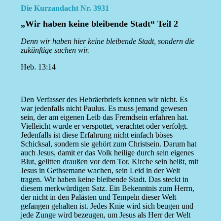
Die Kurzandacht Nr. 3931
„Wir haben keine bleibende Stadt“ Teil 2
Denn wir haben hier keine bleibende Stadt, sondern die
zukünftige suchen wir.
Heb. 13:14
Den Verfasser des Hebräerbriefs kennen wir nicht. Es
war jedenfalls nicht Paulus. Es muss jemand gewesen
sein, der am eigenen Leib das Fremdsein erfahren hat.
Vielleicht wurde er verspottet, verachtet oder verfolgt.
Jedenfalls ist diese Erfahrung nicht einfach böses
Schicksal, sondern sie gehört zum Christsein. Darum hat
auch Jesus, damit er das Volk heilige durch sein eigenes
Blut, gelitten draußen vor dem Tor. Kirche sein heißt, mit
Jesus in Gethsemane wachen, sein Leid in der Welt
tragen. Wir haben keine bleibende Stadt. Das steckt in
diesem merkwürdigen Satz. Ein Bekenntnis zum Herrn,
der nicht in den Palästen und Tempeln dieser Welt
gefangen gehalten ist. Jedes Knie wird sich beugen und
jede Zunge wird bezeugen, um Jesus als Herr der Welt