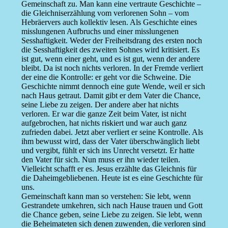
Gemeinschaft zu. Man kann eine vertraute Geschichte –
die Gleichniserzählung vom verlorenen Sohn – vom
Hebräervers auch kollektiv lesen. Als Geschichte eines
misslungenen Aufbruchs und einer misslungenen
Sesshaftigkeit. Weder der Freiheitsdrang des ersten noch
die Sesshaftigkeit des zweiten Sohnes wird kritisiert. Es
ist gut, wenn einer geht, und es ist gut, wenn der andere
bleibt. Da ist noch nichts verloren. In der Fremde verliert
der eine die Kontrolle: er geht vor die Schweine. Die
Geschichte nimmt dennoch eine gute Wende, weil er sich
nach Haus getraut. Damit gibt er dem Vater die Chance,
seine Liebe zu zeigen. Der andere aber hat nichts
verloren. Er war die ganze Zeit beim Vater, ist nicht
aufgebrochen, hat nichts riskiert und war auch ganz
zufrieden dabei. Jetzt aber verliert er seine Kontrolle. Als
ihm bewusst wird, dass der Vater überschwänglich liebt
und vergibt, fühlt er sich ins Unrecht versetzt. Er hatte
den Vater für sich. Nun muss er ihn wieder teilen.
Vielleicht schafft er es. Jesus erzählte das Gleichnis für
die Daheimgebliebenen. Heute ist es eine Geschichte für
uns.
Gemeinschaft kann man so verstehen: Sie lebt, wenn
Gestrandete umkehren, sich nach Hause trauen und Gott
die Chance geben, seine Liebe zu zeigen. Sie lebt, wenn
die Beheimateten sich denen zuwenden, die verloren sind