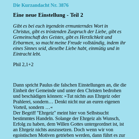
Die Kurzandacht Nr. 3876
Eine neue Einstellung - Teil 2
Gibt es bei euch irgendein ermunterndes Wort in
Christus, gibt es tröstenden Zuspruch der Liebe, gibt es
Gemeinschaft des Geistes, gibt es Herzlichkeit und
Erbarmen, so macht meine Freude vollständig, indem ihr
eines Sinnes seid, dieselbe Liebe habt, einmütig und in
Eintracht lebt.
Phil 2,1+2
Dann spricht Paulus die falschen Einstellungen an, die die
Einheit der Gemeinde und unter den Christen bedrohen
und beschädigen können: »Tut nichts aus Ehrgeiz oder
Prahlerei, sondern… Denkt nicht nur an euren eigenen
Vorteil, sondern …«
Der Begriff ''Ehrgeiz'' meint hier von Selbstsucht
bestimmtes Handeln. Solange der Ehrgeiz als Wunsch,
Erfolg zu haben, dem Willen Gottes untergeordnet ist, ist
an Ehrgeiz nichts auszusetzen. Doch wenn wir von
egoistischen Motiven getrieben werden, dann führt es zur