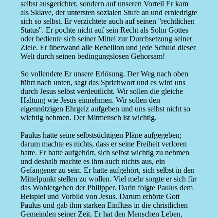
selbst ausgerichtet, sondern auf unseren Vorteil Er kam
als Sklave, der untersten sozialen Stufe an und erniedrigte
sich so selbst. Er verzichtete auch auf seinen ''rechtlichen
Status''. Er pochte nicht auf sein Recht als Sohn Gottes
oder bediente sich seiner Mittel zur Durchsetzung seiner
Ziele. Er überwand alle Rebellion und jede Schuld dieser
Welt durch seinen bedingungslosen Gehorsam!
So vollendete Er unsere Erlösung. Der Weg nach oben
führt nach unten, sagt das Sprichwort und es wird uns
durch Jesus selbst verdeutlicht. Wir sollen die gleiche
Haltung wie Jesus einnehmen. Wir sollen den
eigennützigen Ehrgeiz aufgeben und uns selbst nicht so
wichtig nehmen. Der Mitmensch ist wichtig.
Paulus hatte seine selbstsüchtigen Pläne aufgegeben;
darum machte es nichts, dass er seine Freiheit verloren
hatte. Er hatte aufgehört, sich selbst wichtig zu nehmen
und deshalb machte es ihm auch nichts aus, ein
Gefangener zu sein. Er hatte aufgehört, sich selbst in den
Mittelpunkt stellen zu wollen. Viel mehr sorgte er sich für
das Wohlergehen der Philipper. Darin folgte Paulus dem
Beispiel und Vorbild von Jesus. Darum erhörte Gott
Paulus und gab ihm starken Einfluss in die christlichen
Gemeinden seiner Zeit. Er hat den Menschen Leben,