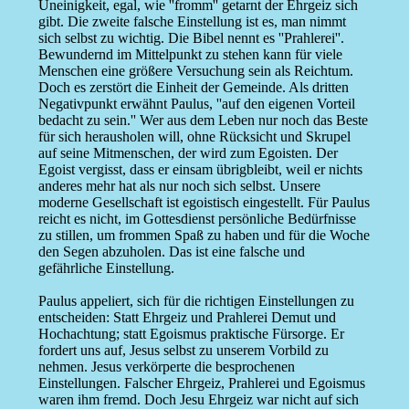
Uneinigkeit, egal, wie ''fromm'' getarnt der Ehrgeiz sich
gibt. Die zweite falsche Einstellung ist es, man nimmt
sich selbst zu wichtig. Die Bibel nennt es ''Prahlerei''.
Bewundernd im Mittelpunkt zu stehen kann für viele
Menschen eine größere Versuchung sein als Reichtum.
Doch es zerstört die Einheit der Gemeinde. Als dritten
Negativpunkt erwähnt Paulus, ''auf den eigenen Vorteil
bedacht zu sein.'' Wer aus dem Leben nur noch das Beste
für sich herausholen will, ohne Rücksicht und Skrupel
auf seine Mitmenschen, der wird zum Egoisten. Der
Egoist vergisst, dass er einsam übrigbleibt, weil er nichts
anderes mehr hat als nur noch sich selbst. Unsere
moderne Gesellschaft ist egoistisch eingestellt. Für Paulus
reicht es nicht, im Gottesdienst persönliche Bedürfnisse
zu stillen, um frommen Spaß zu haben und für die Woche
den Segen abzuholen. Das ist eine falsche und
gefährliche Einstellung.
Paulus appeliert, sich für die richtigen Einstellungen zu
entscheiden: Statt Ehrgeiz und Prahlerei Demut und
Hochachtung; statt Egoismus praktische Fürsorge. Er
fordert uns auf, Jesus selbst zu unserem Vorbild zu
nehmen. Jesus verkörperte die besprochenen
Einstellungen. Falscher Ehrgeiz, Prahlerei und Egoismus
waren ihm fremd. Doch Jesu Ehrgeiz war nicht auf sich