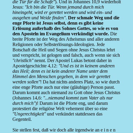
die Tür für die Schafe''
). Und in Johannes 10,9 wiederholt
Jesus:
''Ich bin die Tür. Wenn jemand durch mich
hineingeht, wird er gerettet werden und wird ein- und
ausgehen und Weide finden''
.
Der schmale Weg und die
enge Pforte ist Jesus selbst, denn es gibt keine
Erlösung außerhalb des Sohnes Gottes, so wie es von
den Aposteln im Evangelium verkündigt wurde.
Die
breite Pforte ist der Weg des Atheismus und aller anderen
Religionen oder Selbsterlösungs-Ideologien. Jede
Botschaft die Heil und Segen ohne Jesus Christus lehrt
und verspricht, ist gelogen und falsch, auch wenn sie sich
''christlich''
nennt. Der Apostel Lukas betont daher in
Apostelgeschichte 4,12:
''Und es ist in keinem anderen
das Heil; denn es ist kein anderer Name unter dem
Himmel den Menschen gegeben, in dem wir gerettet
werden sollen''
! Da hat nichts anderes Platz, so wie durch
eine enge Pforte auch nur eine (gläubige) Person passt.
Darum kommt auch niemand zu Gott ohne Jesus Christus
(Johannes 14,6:
''...niemand kommt zum Vater als nur
durch mich''
)! Darum ist die Pforte eng, und darum
protestiert die religiöse Welt vehement über so eine
''Ungerechtigkeit''
und verkündet stattdessen das
Gegenteil.
Sie stellen fest, daß wir doch alle irgendwie an e i n e n