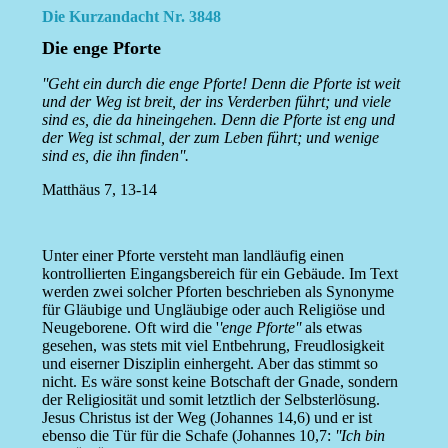
Die Kurzandacht Nr. 3848
Die enge Pforte
''Geht ein durch die enge Pforte! Denn die Pforte ist weit
und der Weg ist breit, der ins Verderben führt; und viele
sind es, die da hineingehen. Denn die Pforte ist eng und
der Weg ist schmal, der zum Leben führt; und wenige
sind es, die ihn finden''.
Matthäus 7, 13-14
Unter einer Pforte versteht man landläufig einen
kontrollierten Eingangsbereich für ein Gebäude. Im Text
werden zwei solcher Pforten beschrieben als Synonyme
für Gläubige und Ungläubige oder auch Religiöse und
Neugeborene. Oft wird die '
'enge Pforte''
als etwas
gesehen, was stets mit viel Entbehrung, Freudlosigkeit
und eiserner Disziplin einhergeht. Aber das stimmt so
nicht. Es wäre sonst keine Botschaft der Gnade, sondern
der Religiosität und somit letztlich der Selbsterlösung.
Jesus Christus ist der Weg (Johannes 14,6) und er ist
ebenso die Tür für die Schafe (Johannes 10,7:
''Ich bin