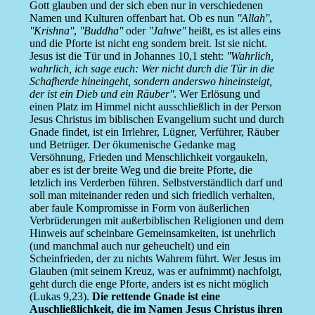
Gott glauben und der sich eben nur in verschiedenen
Namen und Kulturen offenbart hat. Ob es nun
''Allah''
,
''Krishna''
,
''Buddha''
oder
''Jahwe''
heißt, es ist alles eins
und die Pforte ist nicht eng sondern breit. Ist sie nicht.
Jesus ist die Tür und in Johannes 10,1 steht:
''Wahrlich,
wahrlich, ich sage euch: Wer nicht durch die Tür in die
Schafherde hineingeht, sondern anderswo hineinsteigt,
der ist ein Dieb und ein Räuber''
. Wer Erlösung und
einen Platz im Himmel nicht ausschließlich in der Person
Jesus Christus im biblischen Evangelium sucht und durch
Gnade findet, ist ein Irrlehrer, Lügner, Verführer, Räuber
und Betrüger. Der ökumenische Gedanke mag
Versöhnung, Frieden und Menschlichkeit vorgaukeln,
aber es ist der breite Weg und die breite Pforte, die
letzlich ins Verderben führen. Selbstverständlich darf und
soll man miteinander reden und sich friedlich verhalten,
aber faule Kompromisse in Form von äußerlichen
Verbrüderungen mit außerbiblischen Religionen und dem
Hinweis auf scheinbare Gemeinsamkeiten, ist unehrlich
(und manchmal auch nur geheuchelt) und ein
Scheinfrieden, der zu nichts Wahrem führt. Wer Jesus im
Glauben (mit seinem Kreuz, was er aufnimmt) nachfolgt,
geht durch die enge Pforte, anders ist es nicht möglich
(Lukas 9,23).
Die rettende Gnade ist eine
Auschließlichkeit, die im Namen Jesus Christus ihren