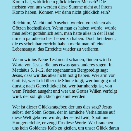
Konto hat, wirklich ein glücklicherer Mensch? Die
meisten von uns werden diese Summe nicht auf ihrem
Konto haben. Können wir dann nicht glücklich sein?
Reichtum, Macht und Ansehen werden von vielen als
Götzen hochstilisiert. Wenn man es haben würde, würde
man selbst gottähnlich sein, man hätte alles in der Hand
um ein paradiesisches Leben zu haben. Doch bei denen,
die es scheinbar erreicht haben merkt man oft eine
Lebensangst, das Erreichte wieder zu verlieren.
Wenn wir ins Neue Testament schauen, finden wir da
Worte von Jesus, die uns etwas ganz anderes sagen. In
Matthäus 5, 1-12, der sogenannten Bergpredigt sagt
Jesus, dass wir das alles nicht nötig haben. Wer arm vor
Gott ist, wer Leid über die Sünde trägt, wer hungrig und
durstig nach Gerechtigkeit ist, wer barmherzig ist, von
wem Frieden ausgeht und wer um Gottes Willen verfolgt
wird, der soll glücklich genannt werden.
Wer ist dieser Glücksratgeber, der uns dies sagt? Jesus
selbst, der Sohn Gottes, der in ärmliche Verhältnisse auf
diese Welt geboren wurde, der selbst Leid, Spott und
Hunger erlebte, er zeugt für diese Worte. Wir brauchen
uns kein Goldenes Kalb zu gießen, um unser Glück daran